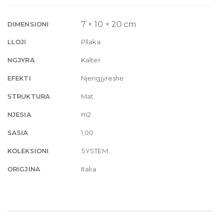
Matte
7mm
7 × 10 × 20 cm
DIMENSIONI
10
LLOJI
Pllaka
x
20
NGJYRA
Kalter
cm
EFEKTI
Njengjyreshe
quantity
STRUKTURA
Mat
NJESIA
m2
SASIA
1,00
KOLEKSIONI
SYSTEM
ORIGJINA
Italia