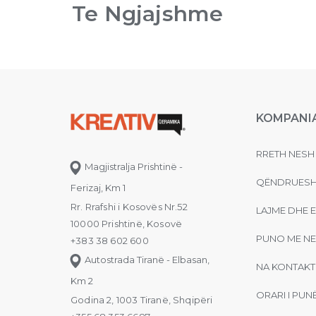
Te Ngjajshme
KOMPANI
RRETH NESH
Magjistralja Prishtinë -
QËNDRUESH
Ferizaj, Km 1
Rr. Rrafshi i Kosovës Nr.52
LAJME DHE 
10000 Prishtinë, Kosovë
PUNO ME NE
+383 38 602 600
Autostrada Tiranë - Elbasan,
NA KONTAKT
Km 2
ORARI I PUN
Godina 2, 1003 Tiranë, Shqipëri