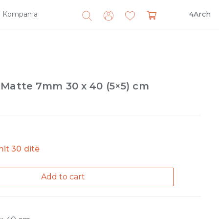
Kompania
4Arch
Search
for:
 Matte 7mm 30 x 40 (5×5) cm
imit 30 ditë
Add to cart