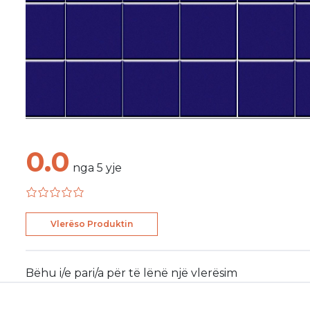
0.0
nga
5
yje
Vlerëso Produktin
Bëhu i/e pari/a për të lënë një vlerësim