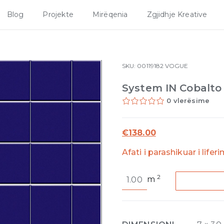
Blog
Projekte
Mirëqenia
Zgjidhje Kreative
SKU:
00119182
VOGUE
System IN Cobalto
0 vlerësime
€
138.00
Afati i parashikuar i lifer
System
2
m
IN
Cobalto
Matte
7mm