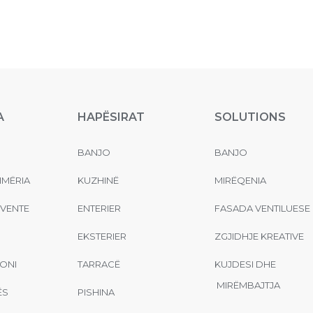
A
HAPËSIRAT
SOLUTIONS
BANJO
BANJO
MËRIA
KUZHINË
MIRËQENIA
EVENTE
ENTERIER
FASADA VENTILUESE
EKSTERIER
ZGJIDHJE KREATIVE
ONI
TARRACË
KUJDESI DHE
MIRËMBAJTJA
ËS
PISHINA