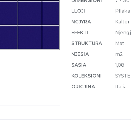
DIMENSIONI
7 × 30
30
x
LLOJI
Pllaka
40
NGJYRA
Kalter
(5x5)
cm
EFEKTI
Njeng
quantity
STRUKTURA
Mat
NJESIA
m2
SASIA
1,08
KOLEKSIONI
SYST
ORIGJINA
Italia