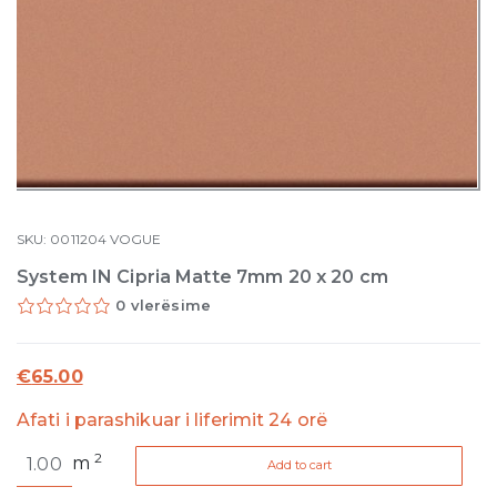
SKU:
0011204
VOGUE
System IN Cipria Matte 7mm 20 x 20 cm
0 vlerësime
€
65.00
Afati i parashikuar i liferimit 24 orë
System
2
m
Add to cart
IN
Cipria