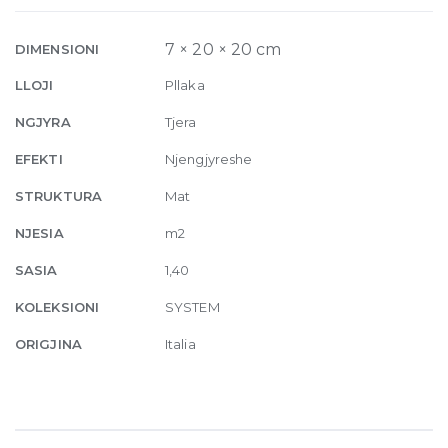
Matte
7mm
7 × 20 × 20 cm
DIMENSIONI
20
LLOJI
Pllaka
x
20
NGJYRA
Tjera
cm
EFEKTI
Njengjyreshe
quantity
STRUKTURA
Mat
NJESIA
m2
SASIA
1,40
KOLEKSIONI
SYSTEM
ORIGJINA
Italia