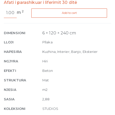
Afati i parashikuar i liferimit 30 ditë
Studios
2
m
Add to cart
Concreate
Matte
6mm
120
6 × 120 × 240 cm
DIMENSIONI
x
LLOJI
Pllaka
240
quantity
HAPESIRA
Kuzhina, Interier, Banjo, Eksterier
NGJYRA
Hiri
EFEKTI
Beton
STRUKTURA
Mat
NJESIA
m2
SASIA
2,88
KOLEKSIONI
STUDIOS