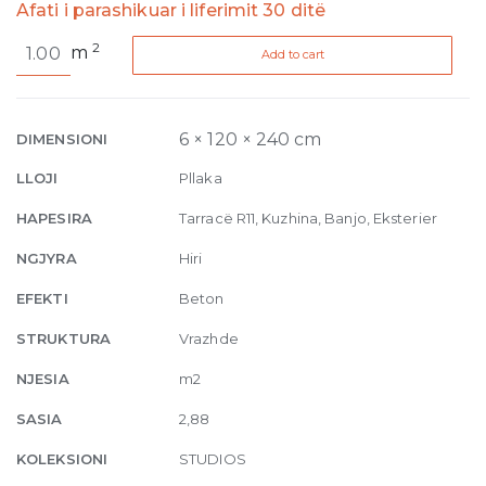
Afati i parashikuar i liferimit 30 ditë
Studios
2
m
Add to cart
Cloud
RPTV
6mm
120
6 × 120 × 240 cm
DIMENSIONI
x
LLOJI
Pllaka
240
quantity
HAPESIRA
Tarracë R11, Kuzhina, Banjo, Eksterier
NGJYRA
Hiri
EFEKTI
Beton
STRUKTURA
Vrazhde
NJESIA
m2
SASIA
2,88
KOLEKSIONI
STUDIOS