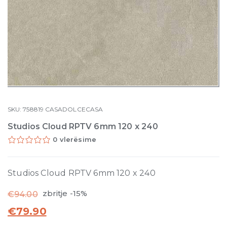
SKU:
758819
CASADOLCECASA
Studios Cloud RPTV 6mm 120 x 240
0 vlerësime
Studios Cloud RPTV 6mm 120 x 240
zbritje -15%
€
94.00
€
79.90