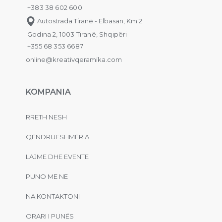
+383 38 602 600
Autostrada Tiranë - Elbasan, Km 2
Godina 2, 1003 Tiranë, Shqipëri
+355 68 353 6687
online@kreativqeramika.com
KOMPANIA
RRETH NESH
QËNDRUESHMËRIA
LAJME DHE EVENTE
PUNO ME NE
NA KONTAKTONI
ORARI I PUNËS