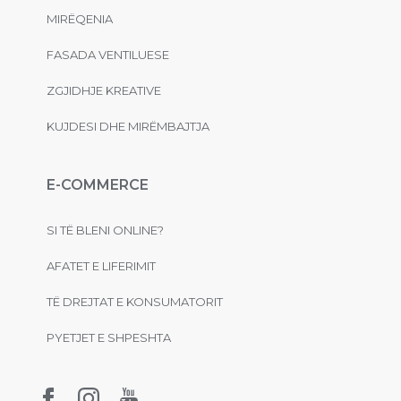
MIRËQENIA
FASADA VENTILUESE
ZGJIDHJE KREATIVE
KUJDESI DHE MIRËMBAJTJA
E-COMMERCE
SI TË BLENI ONLINE?
AFATET E LIFERIMIT
TË DREJTAT E KONSUMATORIT
PYETJET E SHPESHTA