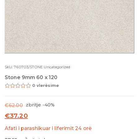
SKU:
760703/STONE
Uncategorized
Stone 9mm 60 x 120
0 vlerësime
zbritje -40%
€
62.00
€
37.20
Afati i parashikuar i liferimit 24 orë
2