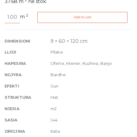
37.68
m
në stok.
Stone
2
m
Add to cart
9mm
60
x
120
9 × 60 × 120 cm
DIMENSIONI
quantity
LLOJI
Pllaka
HAPESIRA
Oferte, Interier, Kuzhina, Banjo
NGJYRA
Bardhe
EFEKTI
Guri
STRUKTURA
Mat
NJESIA
m2
SASIA
1,44
ORIGJINA
Italia