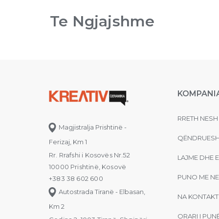
Te Ngjajshme
KOMPANI
RRETH NESH
Magjistralja Prishtinë -
QËNDRUESH
Ferizaj, Km 1
Rr. Rrafshi i Kosovës Nr.52
LAJME DHE 
10000 Prishtinë, Kosovë
PUNO ME NE
+383 38 602 600
Autostrada Tiranë - Elbasan,
NA KONTAKT
Km 2
ORARI I PUN