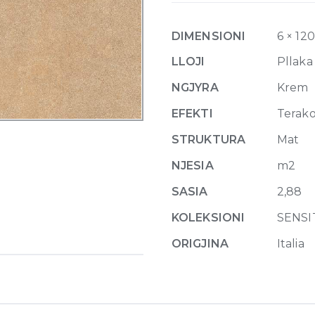
Grana
Naturale
DIMENSIONI
6 × 12
6mm
120
LLOJI
Pllaka
x
NGJYRA
Krem
240
cm
EFEKTI
Terak
quantity
STRUKTURA
Mat
NJESIA
m2
SASIA
2,88
KOLEKSIONI
SENSI
ORIGJINA
Italia