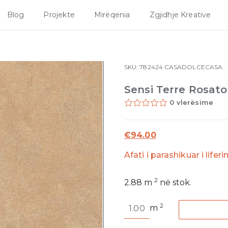
Blog
Projekte
Mirëqenia
Zgjidhje Kreative
SKU:
782424
CASADOLCECASA
Sensi Terre Rosat
0 vlerësime
€
94.00
Afati i parashikuar i lifer
2
2.88
m
në stok.
Sensi
2
m
Terre
Rosato