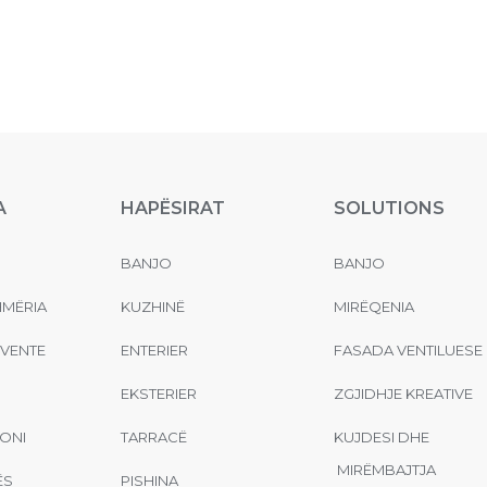
A
HAPËSIRAT
SOLUTIONS
BANJO
BANJO
MËRIA
KUZHINË
MIRËQENIA
EVENTE
ENTERIER
FASADA VENTILUESE
EKSTERIER
ZGJIDHJE KREATIVE
ONI
TARRACË
KUJDESI DHE
MIRËMBAJTJA
ËS
PISHINA