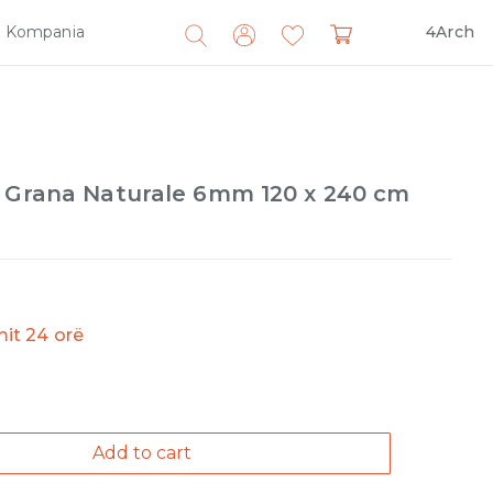
Kompania
4Arch
Search
for:
o Grana Naturale 6mm 120 x 240 cm
imit 24 orë
Add to cart