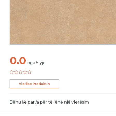
0.0
nga
5
yje
Vlerëso Produktin
Bëhu i/e pari/a për të lënë një vlerësim