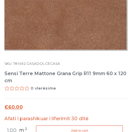
SKU:
781492
CASADOLCECASA
Sensi Terre Mattone Grana Grip R11 9mm 60 x 120
cm
0 vlerësime
€
60.00
Afati i parashikuar i liferimit 30 ditë
Sensi
2
m
Add to cart
Terre