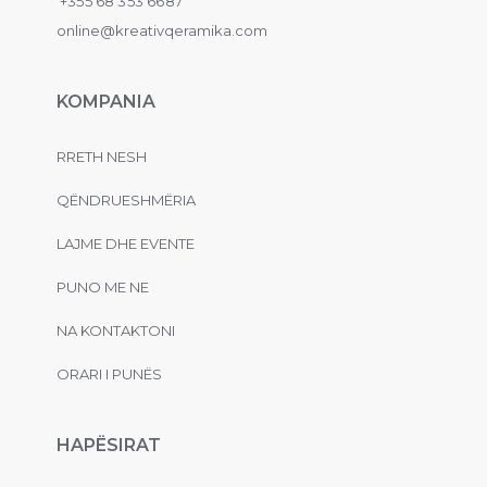
+355 68 353 6687
online@kreativqeramika.com
KOMPANIA
RRETH NESH
QËNDRUESHMËRIA
LAJME DHE EVENTE
PUNO ME NE
NA KONTAKTONI
ORARI I PUNËS
HAPËSIRAT