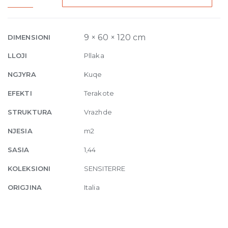
Mattone
Grana
Grip
9 × 60 × 120 cm
DIMENSIONI
R11
LLOJI
Pllaka
9mm
60
NGJYRA
Kuqe
x
EFEKTI
Terakote
120
cm
STRUKTURA
Vrazhde
quantity
NJESIA
m2
SASIA
1,44
KOLEKSIONI
SENSITERRE
ORIGJINA
Italia