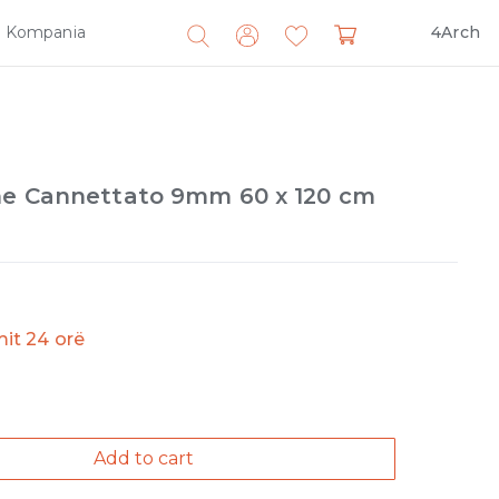
Kompania
4Arch
Search
for:
ne Cannettato 9mm 60 x 120 cm
imit 24 orë
Add to cart