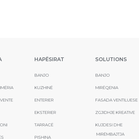
A
HAPËSIRAT
SOLUTIONS
BANJO
BANJO
MËRIA
KUZHINË
MIRËQENIA
EVENTE
ENTERIER
FASADA VENTILUESE
EKSTERIER
ZGJIDHJE KREATIVE
ONI
TARRACË
KUJDESI DHE
MIRËMBAJTJA
ËS
PISHINA