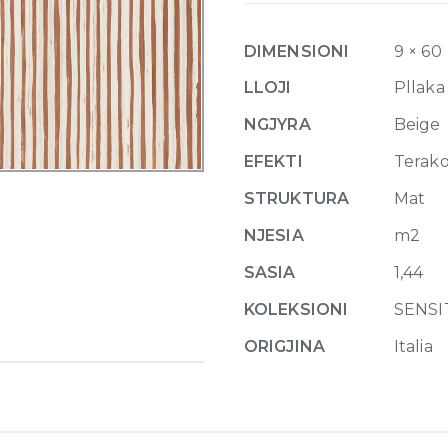
Cannettato
9mm
DIMENSIONI
9 × 60
60
x
LLOJI
Pllaka
120
NGJYRA
Beige
cm
quantity
EFEKTI
Terak
STRUKTURA
Mat
NJESIA
m2
SASIA
1,44
KOLEKSIONI
SENSI
ORIGJINA
Italia