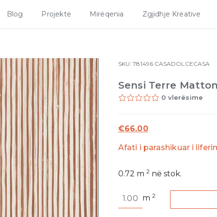
Blog
Projekte
Mirëqenia
Zgjidhje Kreative
SKU:
781496
CASADOLCECASA
Sensi Terre Matto
0 vlerësime
€
66.00
Afati i parashikuar i lifer
2
0.72
m
në stok.
Sensi
2
m
Terre
Mattone