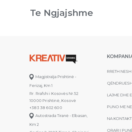
Te Ngjajshme
KOMPANI
RRETH NESH
Magjistralja Prishtinë -
QËNDRUESH
Ferizaj, Km 1
Rr. Rrafshi i Kosovës Nr.52
LAJME DHE 
10000 Prishtinë, Kosovë
PUNO ME NE
+383 38 602 600
Autostrada Tiranë - Elbasan,
NA KONTAKT
Km 2
ORARI I PUN