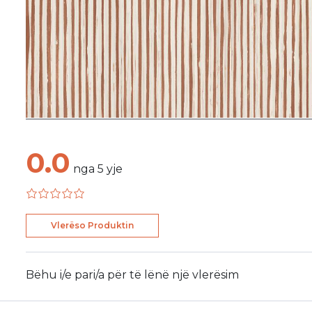
0.0
nga
5
yje
Vlerëso Produktin
Bëhu i/e pari/a për të lënë një vlerësim