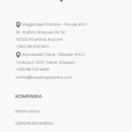
Magjistralja Prishtinë - Ferizaj, Km 1
Rr. Rrafshi i Kosovës Nr.52
10000 Prishtinë, Kosovë
+383 38 602 600
Autostrada Tiranë - Elbasan, Km 2
Godina 2, 1003 Tiranë, Shqipëri
+355 68 353 6687
online@kreativqeramika.com
KOMPANIA
RRETH NESH
QËNDRUESHMËRIA