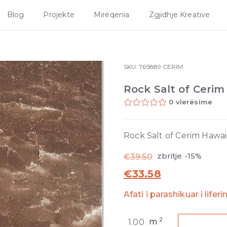
Blog
Projekte
Mirëqenia
Zgjidhje Kreative
SKU:
765889
CERIM
Rock Salt of Ceri
0 vlerësime
Rock Salt of Cerim Hawa
zbritje -15%
€
39.50
€
33.58
Afati i parashikuar i lifer
Rock
2
m
Salt