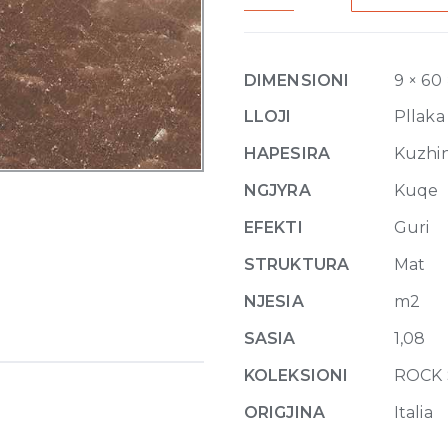
of
Cerim
Hawaiian
DIMENSIONI
9 × 60
Red
Matte
LLOJI
Pllaka
9mm
HAPESIRA
Kuzhina
60
x
NGJYRA
Kuqe
60
EFEKTI
Guri
quantity
STRUKTURA
Mat
NJESIA
m2
SASIA
1,08
KOLEKSIONI
ROCK 
ORIGJINA
Italia