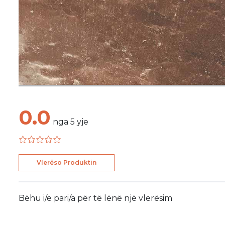
0.0
nga
5
yje
Vlerëso Produktin
Bëhu i/e pari/a për të lënë një vlerësim