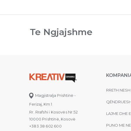
Te Ngjajshme
KOMPANI
RRETH NESH
Magjistralja Prishtinë -
QËNDRUESH
Ferizaj, Km 1
Rr. Rrafshi i Kosovës Nr.52
LAJME DHE 
10000 Prishtinë, Kosovë
PUNO ME NE
+383 38 602 600