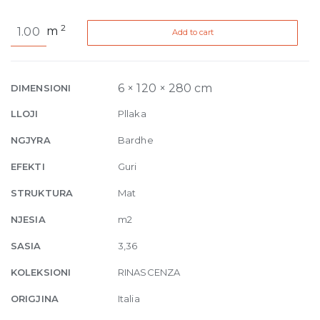
Rinascenza
2
m
Add to cart
Decoro
Arena
Bianco
Antico
6 × 120 × 280 cm
DIMENSIONI
Matte
LLOJI
Pllaka
R10
6mm
NGJYRA
Bardhe
120
EFEKTI
Guri
x
280
STRUKTURA
Mat
cm
NJESIA
m2
quantity
SASIA
3,36
KOLEKSIONI
RINASCENZA
ORIGJINA
Italia