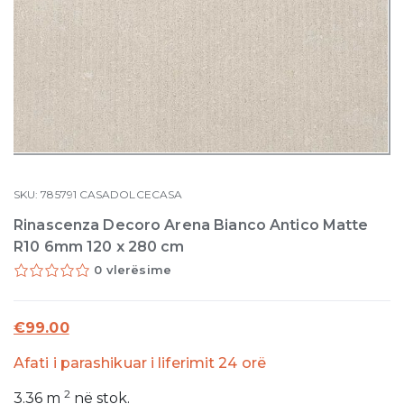
SKU:
785791
CASADOLCECASA
Rinascenza Decoro Arena Bianco Antico Matte
R10 6mm 120 x 280 cm
0 vlerësime
€
99.00
Afati i parashikuar i liferimit 24 orë
2
3.36
m
në stok.