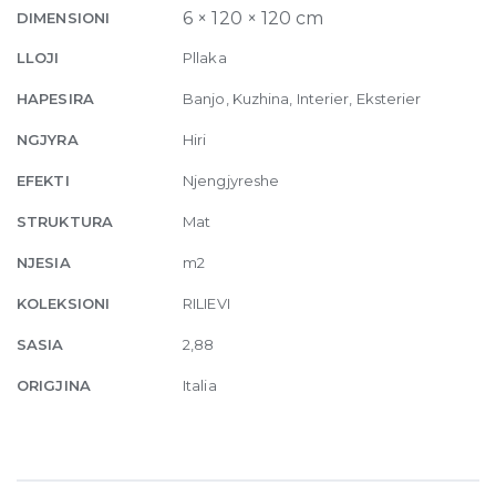
120
6 × 120 × 120 cm
DIMENSIONI
x
LLOJI
Pllaka
120
quantity
HAPESIRA
Banjo, Kuzhina, Interier, Eksterier
NGJYRA
Hiri
EFEKTI
Njengjyreshe
STRUKTURA
Mat
NJESIA
m2
KOLEKSIONI
RILIEVI
SASIA
2,88
ORIGJINA
Italia