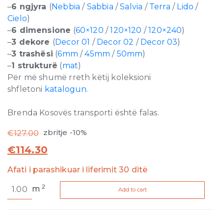
–
6 ngjyra
(
Nebbia
/
Sabbia
/
Salvia
/
Terra
/
Lido
/
Cielo
)
–
6 dimensione
(
60×120
/
120×120
/
120×240
)
–
3 dekore
(
Decor 01
/
Decor 02
/
Decor 03
)
–
3 trashësi
(
6mm
/
45mm
/
50mm
)
–
1 strukturë
(
mat
)
Për më shumë rreth këtij koleksioni
shfletoni
katalogun
.
Brenda Kosovës transporti është falas.
zbritje -10%
€
127.00
€
114.30
Afati i parashikuar i liferimit 30 ditë
Rilievi
2
m
Add to cart
Nebbia
Matte
6mm