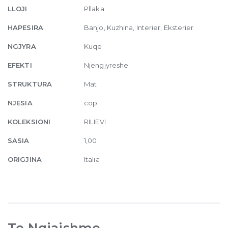
50mm
LLOJI
Pllaka
36
x
HAPESIRA
Banjo, Kuzhina, Interier, Eksterier
36
NGJYRA
Kuqe
quantity
EFEKTI
Njengjyreshe
STRUKTURA
Mat
NJESIA
cop
KOLEKSIONI
RILIEVI
SASIA
1,00
ORIGJINA
Italia
Te Ngjajshme