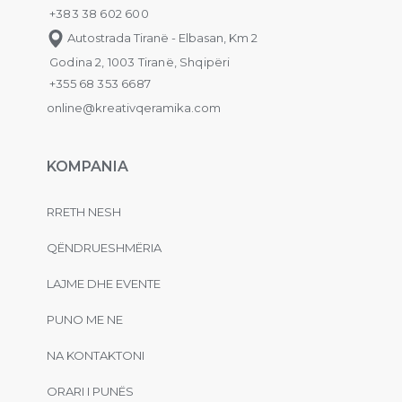
+383 38 602 600
Autostrada Tiranë - Elbasan, Km 2
Godina 2, 1003 Tiranë, Shqipëri
+355 68 353 6687
online@kreativqeramika.com
KOMPANIA
RRETH NESH
QËNDRUESHMËRIA
LAJME DHE EVENTE
PUNO ME NE
NA KONTAKTONI
ORARI I PUNËS