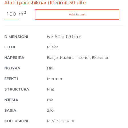
Afati i parashikuar i liferimit 30 ditë
Reves
2
m
Add to cart
de
Rex
Perle
Matte
6 × 60 × 120 cm
DIMENSIONI
6mm
LLOJI
Pllaka
60
x
HAPESIRA
Banjo, Kuzhina, Interier, Eksterier
120
NGJYRA
Hiri
quantity
EFEKTI
Mermer
STRUKTURA
Mat
NJESIA
m2
SASIA
2,16
KOLEKSIONI
REVES DE REX