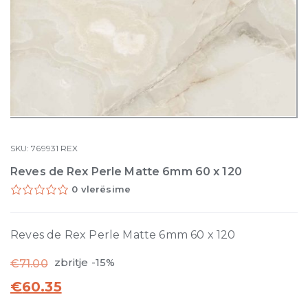
SKU:
769931
REX
Reves de Rex Perle Matte 6mm 60 x 120
0 vlerësime
Reves de Rex Perle Matte 6mm 60 x 120
zbritje -15%
€
71.00
€
60.35