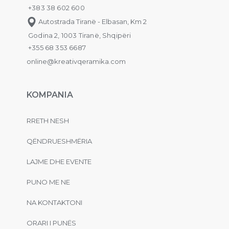
+383 38 602 600
Autostrada Tiranë - Elbasan, Km 2
Godina 2, 1003 Tiranë, Shqipëri
+355 68 353 6687
online@kreativqeramika.com
KOMPANIA
RRETH NESH
QËNDRUESHMËRIA
LAJME DHE EVENTE
PUNO ME NE
NA KONTAKTONI
ORARI I PUNËS