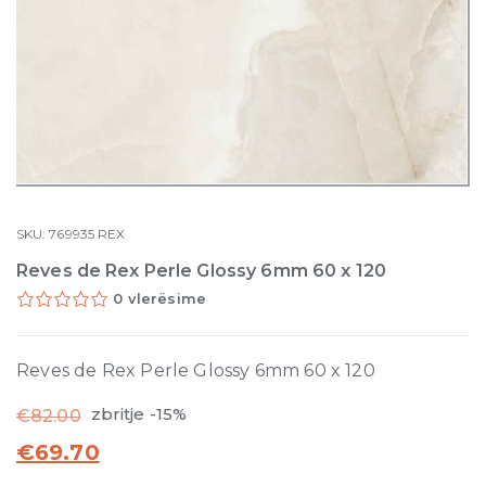
SKU:
769935
REX
Reves de Rex Perle Glossy 6mm 60 x 120
0 vlerësime
Reves de Rex Perle Glossy 6mm 60 x 120
zbritje -15%
€
82.00
€
69.70