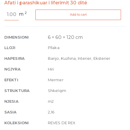
Afati i parashikuar i liferimit 30 ditë
Reves
2
m
Add to cart
de
Rex
Perle
Glossy
6 × 60 × 120 cm
DIMENSIONI
6mm
LLOJI
Pllaka
60
x
HAPESIRA
Banjo, Kuzhina, Interier, Eksterier
120
NGJYRA
Hiri
quantity
EFEKTI
Mermer
STRUKTURA
Shkelqim
NJESIA
m2
SASIA
2,16
KOLEKSIONI
REVES DE REX