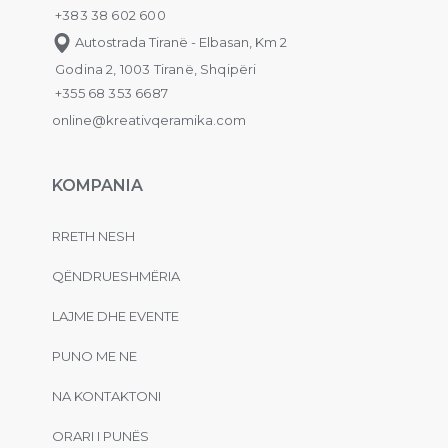
+383 38 602 600
Autostrada Tiranë - Elbasan, Km 2
Godina 2, 1003 Tiranë, Shqipëri
+355 68 353 6687
online@kreativqeramika.com
KOMPANIA
RRETH NESH
QËNDRUESHMËRIA
LAJME DHE EVENTE
PUNO ME NE
NA KONTAKTONI
ORARI I PUNËS