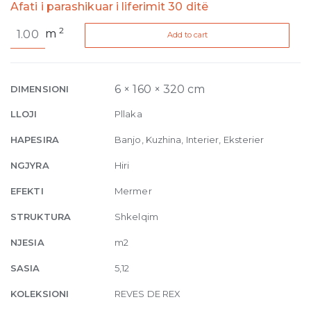
Afati i parashikuar i liferimit 30 ditë
Reves
2
m
Add to cart
de
Rex
Perle
Glossy
6 × 160 × 320 cm
DIMENSIONI
6mm
LLOJI
Pllaka
160
x
HAPESIRA
Banjo, Kuzhina, Interier, Eksterier
320
NGJYRA
Hiri
quantity
EFEKTI
Mermer
STRUKTURA
Shkelqim
NJESIA
m2
SASIA
5,12
KOLEKSIONI
REVES DE REX