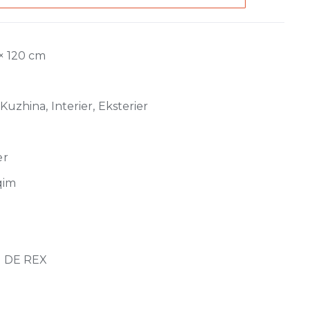
 × 120 cm
Kuzhina, Interier, Eksterier
er
qim
 DE REX