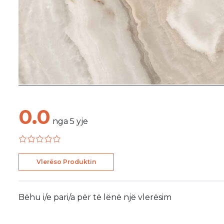
0.0
nga
5
yje
Vlerëso Produktin
Bëhu i/e pari/a për të lënë një vlerësim