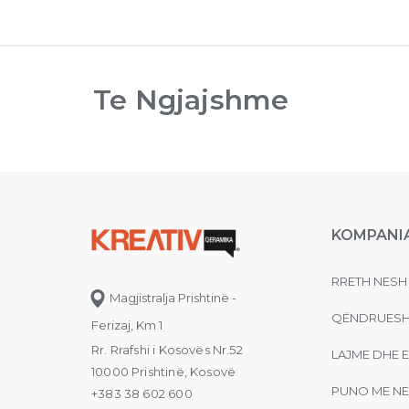
Te Ngjajshme
KOMPANI
RRETH NESH
Magjistralja Prishtinë -
QËNDRUESH
Ferizaj, Km 1
Rr. Rrafshi i Kosovës Nr.52
LAJME DHE 
10000 Prishtinë, Kosovë
PUNO ME NE
+383 38 602 600