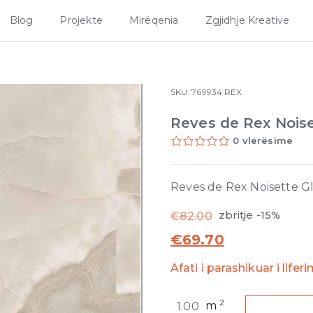
Blog
Projekte
Mirëqenia
Zgjidhje Kreative
SKU:
769934
REX
Reves de Rex Nois
0 vlerësime
Reves de Rex Noisette G
zbritje -15%
€
82.00
€
69.70
Afati i parashikuar i lifer
Reves
2
m
de