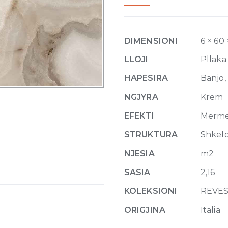
Rex
Noisette
Glossy
DIMENSIONI
6 × 60
6mm
60
LLOJI
Pllaka
x
HAPESIRA
Banjo, 
120
quantity
NGJYRA
Krem
EFEKTI
Merm
STRUKTURA
Shkel
NJESIA
m2
SASIA
2,16
KOLEKSIONI
REVES
ORIGJINA
Italia