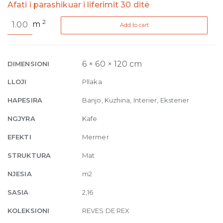
Afati i parashikuar i liferimit 30 ditë
Reves
2
m
Add to cart
de
Rex
Choco
Matte
6 × 60 × 120 cm
DIMENSIONI
6mm
LLOJI
Pllaka
60
x
HAPESIRA
Banjo, Kuzhina, Interier, Eksterier
120
NGJYRA
Kafe
quantity
EFEKTI
Mermer
STRUKTURA
Mat
NJESIA
m2
SASIA
2,16
KOLEKSIONI
REVES DE REX