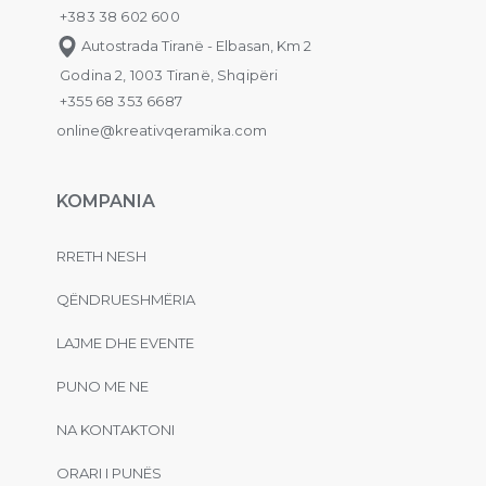
+383 38 602 600
Autostrada Tiranë - Elbasan, Km 2
Godina 2, 1003 Tiranë, Shqipëri
+355 68 353 6687
online@kreativqeramika.com
KOMPANIA
RRETH NESH
QËNDRUESHMËRIA
LAJME DHE EVENTE
PUNO ME NE
NA KONTAKTONI
ORARI I PUNËS