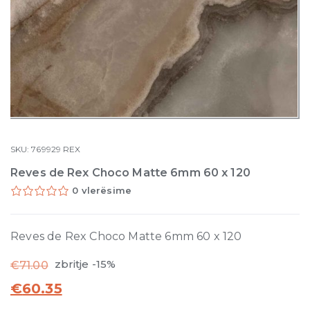
SKU:
769929
REX
Reves de Rex Choco Matte 6mm 60 x 120
0 vlerësime
Reves de Rex Choco Matte 6mm 60 x 120
zbritje -15%
€
71.00
€
60.35