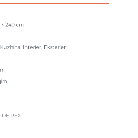
0 × 240 cm
Kuzhina, Interier, Eksterier
er
qim
 DE REX