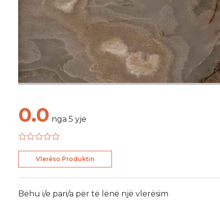
0.0
nga
5
yje
Vlerëso Produktin
Bëhu i/e pari/a për të lënë një vlerësim