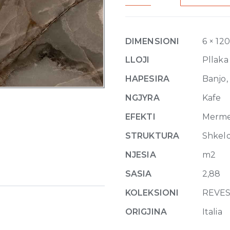
Rex
Choco
Glossy
DIMENSIONI
6 × 12
6mm
120
LLOJI
Pllaka
x
HAPESIRA
Banjo, 
240
quantity
NGJYRA
Kafe
EFEKTI
Merm
STRUKTURA
Shkel
NJESIA
m2
SASIA
2,88
KOLEKSIONI
REVES
ORIGJINA
Italia