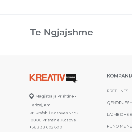
Te Ngjajshme
KOMPANI
RRETH NESH
Magjistralja Prishtinë -
QËNDRUESH
Ferizaj, Km 1
Rr. Rrafshi i Kosovës Nr.52
LAJME DHE 
10000 Prishtinë, Kosovë
PUNO ME NE
+383 38 602 600