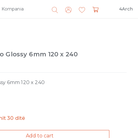
Kompania
4Arch
Search
for:
o Glossy 6mm 120 x 240
ssy 6mm 120 x 240
imit 30 ditë
Add to cart