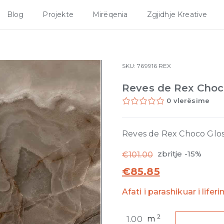
Blog
Projekte
Mirëqenia
Zgjidhje Kreative
SKU:
769916
REX
Reves de Rex Choc
0 vlerësime
Reves de Rex Choco Glo
zbritje -15%
€
101.00
€
85.85
Afati i parashikuar i lifer
Reves
2
m
de