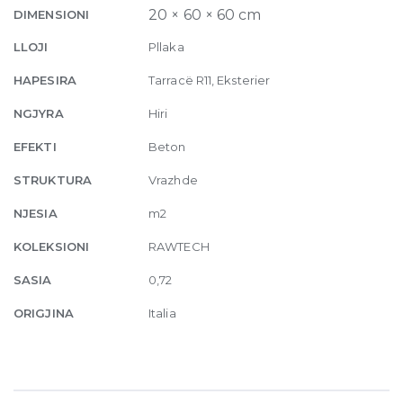
20mm
20 × 60 × 60 cm
DIMENSIONI
60
LLOJI
Pllaka
x
60
HAPESIRA
Tarracë R11, Eksterier
quantity
NGJYRA
Hiri
EFEKTI
Beton
STRUKTURA
Vrazhde
NJESIA
m2
KOLEKSIONI
RAWTECH
SASIA
0,72
ORIGJINA
Italia