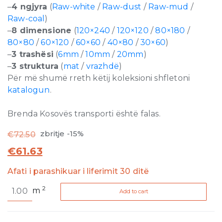
–
4 ngjyra
(
Raw-white
/
Raw-dust
/
Raw-mud
/
Raw-coal
)
–
8 dimensione
(
120×240
/
120×120
/
80×180
/
80×80
/
60×120
/
60×60
/
40×80
/
30×60
)
–
3 trashësi
(
6mm
/
10mm
/
20mm
)
–
3 struktura
(
mat
/
vrazhdë
)
Për më shumë rreth këtij koleksioni shfletoni
katalogun
.
Brenda Kosovës transporti është falas.
zbritje -15%
€
72.50
€
61.63
Afati i parashikuar i liferimit 30 ditë
Rawtech
2
m
Add to cart
Dust
Slate-
hammered