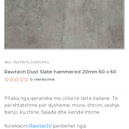
SKU:
762735
FLOORGRES
Rawtech Dust Slate-hammered 20mm 60 x 60
0 vlerësime
Pllaka nga qeramika me cilësi të lartë italiane. Të
përshtatshme për dysheme, mure, shtrim, veshje,
banjo, kuzhinë, fasadë dhe kënde intime.
Koleksioni
Rawtech/
përbëhet nga: