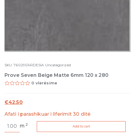
SKU:
760291/ARDESIA
Uncategorized
Prove Seven Beige Matte 6mm 120 x 280
0 vlerësime
€
42.50
Afati i parashikuar i liferimit 30 ditë
Prove
2
m
Add to cart
Seven
Beige