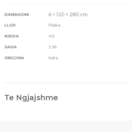
Matte
6mm
6 × 120 × 280 cm
DIMENSIONI
120
LLOJI
Pllaka
x
280
NJESIA
m2
quantity
SASIA
3,36
ORIGJINA
Italia
Te Ngjajshme