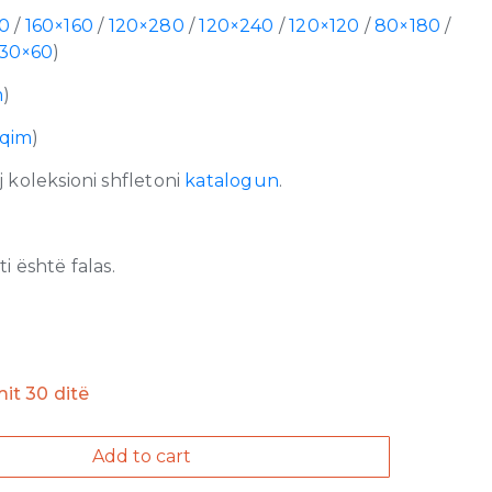
0
/
160×160
/
120×280
/
120×240
/
120×120
/
80×180
/
30×60
)
m
)
lqim
)
 koleksioni shfletoni
katalogun
.
 është falas.
imit 30 ditë
Add to cart