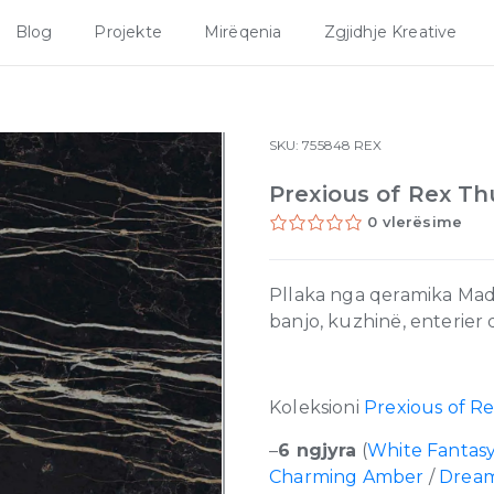
Blog
Projekte
Mirëqenia
Zgjidhje Kreative
SKU:
755848
REX
Prexious of Rex Th
0 vlerësime
Pllaka nga qeramika Made
banjo, kuzhinë, enterier
Koleksioni
Prexious of R
–
6 ngjyra
(
White Fantas
Charming Amber
/
Dream