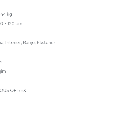
944 kg
60 × 120 cm
, Interier, Banjo, Eksterier
er
qim
OUS OF REX