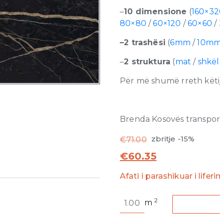
–
10 dimensione
(
160×32
80×80
/
60×120
/
60×60
/
–2 trashësi
(
6mm
/
10m
–
2 struktura
(
mat
/
shkë
Për më shumë rreth këtij
Brenda Kosovës transporti
zbritje -15%
€
71.00
€
60.35
Afati i parashikuar i lifer
Prexious
2
m
of
Rex