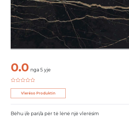
0.0
nga
5
yje
Vlerëso Produktin
Bëhu i/e pari/a për të lënë një vlerësim