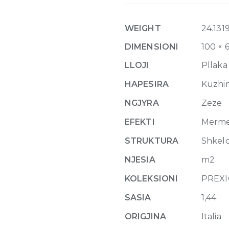
Thunder
Night
WEIGHT
24.131
Glossy
10mm
DIMENSIONI
100 × 
60
LLOJI
Pllaka
x
120
HAPESIRA
Kuzhina
quantity
NGJYRA
Zeze
EFEKTI
Merm
STRUKTURA
Shkel
NJESIA
m2
KOLEKSIONI
PREXI
SASIA
1,44
ORIGJINA
Italia