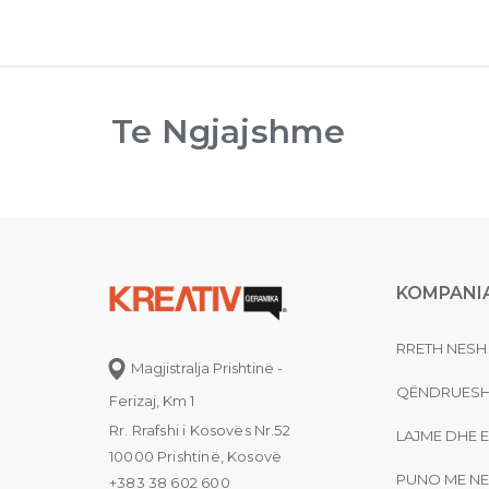
Te Ngjajshme
KOMPANI
RRETH NESH
Magjistralja Prishtinë -
QËNDRUESH
Ferizaj, Km 1
Rr. Rrafshi i Kosovës Nr.52
LAJME DHE 
10000 Prishtinë, Kosovë
PUNO ME NE
+383 38 602 600