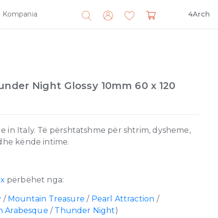
Kompania
4Arch
Search
for:
under Night Glossy 10mm 60 x 120
 in Italy. Të përshtatshme për shtrim, dysheme,
 dhe kënde intime.
ex
përbëhet nga:
y
/
Mountain Treasure
/
Pearl Attraction
/
 Arabesque
/
Thunder Night
)