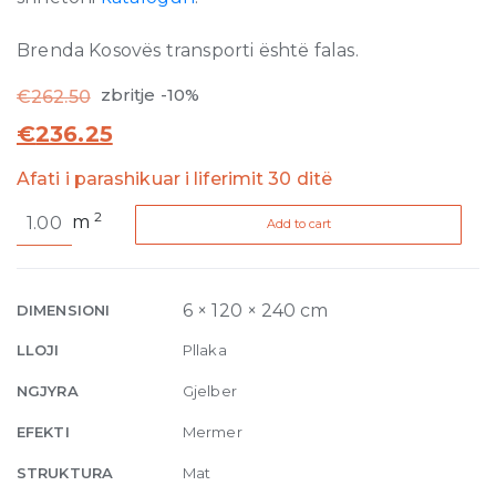
Brenda Kosovës transporti është falas.
zbritje -10%
€
262.50
€
236.25
Afati i parashikuar i liferimit 30 ditë
Policroma
2
m
Add to cart
Volta
Alpi-
Lichene
Matte
6 × 120 × 240 cm
DIMENSIONI
6mm
LLOJI
Pllaka
120
x
NGJYRA
Gjelber
240
EFEKTI
Mermer
quantity
STRUKTURA
Mat