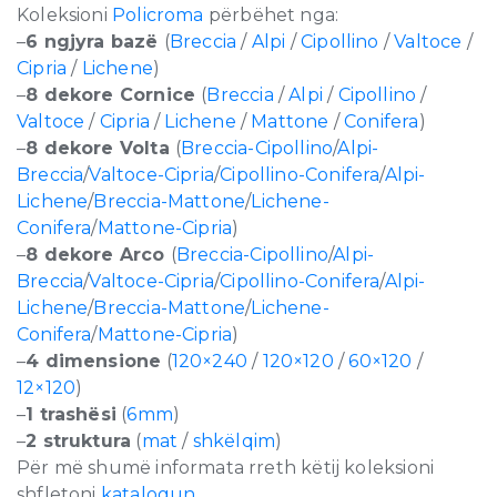
Koleksioni
Policroma
përbëhet nga:
–
6 ngjyra bazë
(
Breccia
/
Alpi
/
Cipollino
/
Valtoce
/
Cipria
/
Lichene
)
–
8 dekore Cornice
(
Breccia
/
Alpi
/
Cipollino
/
Valtoce
/
Cipria
/
Lichene
/
Mattone
/
Conifera
)
–
8 dekore Volta
(
Breccia-Cipollino
/
Alpi-
Breccia
/
Valtoce-Cipria
/
Cipollino-Conifera
/
Alpi-
Lichene
/
Breccia-Mattone
/
Lichene-
Conifera
/
Mattone-Cipria
)
–
8 dekore Arco
(
Breccia-Cipollino
/
Alpi-
Breccia
/
Valtoce-Cipria
/
Cipollino-Conifera
/
Alpi-
Lichene
/
Breccia-Mattone
/
Lichene-
Conifera
/
Mattone-Cipria
)
–
4 dimensione
(
120×240
/
120×120
/
60×120
/
12×120
)
–
1 trashësi
(
6mm
)
–
2 struktura
(
mat
/
shkëlqim
)
Për më shumë informata rreth këtij koleksioni
shfletoni
katalogun
.