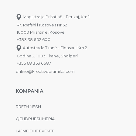
Magjistralja Prishtinë - Ferizaj, Km 1
Rr. Rrafshi i Kosovës Nr.52
10000 Prishtinë, Kosovë
+383 38 602 600
Autostrada Tiranë - Elbasan, Km 2
Godina 2, 1003 Tiranë, Shqipëri
+355 68 353 6687
online@kreativqeramika.com
KOMPANIA
RRETH NESH
QËNDRUESHMËRIA
LAJME DHE EVENTE