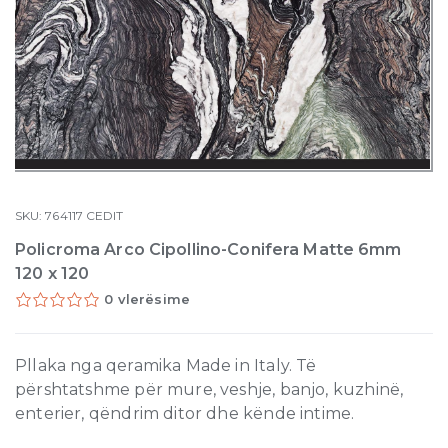
SKU:
764117
CEDIT
Policroma Arco Cipollino-Conifera Matte 6mm
120 x 120
0 vlerësime
Pllaka nga qeramika Made in Italy. Të
përshtatshme për mure, veshje, banjo, kuzhinë,
enterier, qëndrim ditor dhe kënde intime.