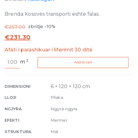
Brenda Kosovës transporti është falas.
zbritje -10%
€
257.00
€
231.30
Afati i parashikuar i liferimit 30 ditë
Policroma
2
m
Add to cart
Arco
Cipollino-
Conifera
Matte
6 × 120 × 120 cm
DIMENSIONI
6mm
LLOJI
Pllaka
120
x
NGJYRA
Ngjyra-ngjyra
120
EFEKTI
Mermer
quantity
STRUKTURA
Mat