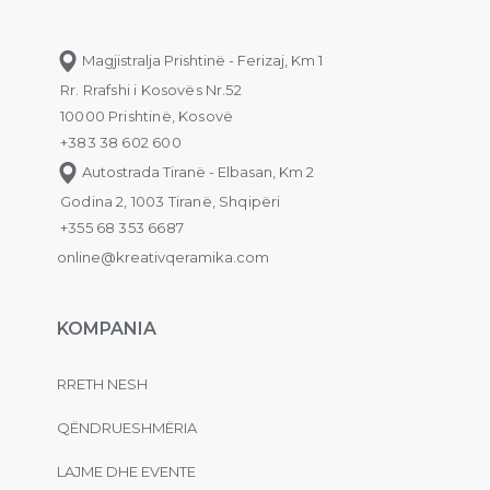
Magjistralja Prishtinë - Ferizaj, Km 1
Rr. Rrafshi i Kosovës Nr.52
10000 Prishtinë, Kosovë
+383 38 602 600
Autostrada Tiranë - Elbasan, Km 2
Godina 2, 1003 Tiranë, Shqipëri
+355 68 353 6687
online@kreativqeramika.com
KOMPANIA
RRETH NESH
QËNDRUESHMËRIA
LAJME DHE EVENTE