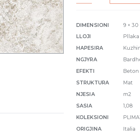
Matte
9mm
30
DIMENSIONI
9 × 30
x
60
LLOJI
Pllaka
quantity
HAPESIRA
Kuzhina
NGJYRA
Bardh
EFEKTI
Beton
STRUKTURA
Mat
NJESIA
m2
SASIA
1,08
KOLEKSIONI
PLIM
ORIGJINA
Italia