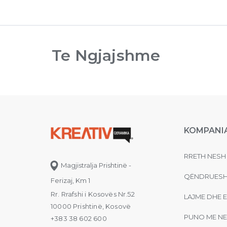
Te Ngjajshme
KOMPANI
RRETH NESH
Magjistralja Prishtinë -
QËNDRUESH
Ferizaj, Km 1
Rr. Rrafshi i Kosovës Nr.52
LAJME DHE 
10000 Prishtinë, Kosovë
PUNO ME NE
+383 38 602 600