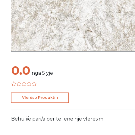
0.0
nga
5
yje
Vlerëso Produktin
Bëhu i/e pari/a për të lënë një vlerësim