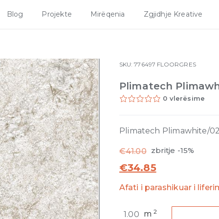
Blog
Projekte
Mirëqenia
Zgjidhje Kreative
SKU:
776497
FLOORGRES
Plimatech Plimawh
0 vlerësime
Plimatech Plimawhite/0
zbritje -15%
€
41.00
€
34.85
Afati i parashikuar i lifer
Plimatech
2
m
Plimawhite/02