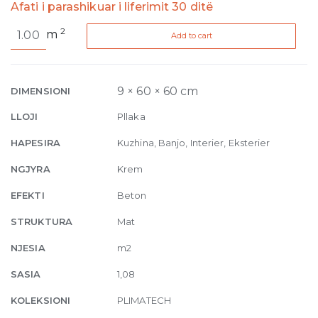
Afati i parashikuar i liferimit 30 ditë
Plimatech
2
m
Add to cart
Plimabeige/02
Matte
9mm
60
9 × 60 × 60 cm
DIMENSIONI
x
LLOJI
Pllaka
60
quantity
HAPESIRA
Kuzhina, Banjo, Interier, Eksterier
NGJYRA
Krem
EFEKTI
Beton
STRUKTURA
Mat
NJESIA
m2
SASIA
1,08
KOLEKSIONI
PLIMATECH