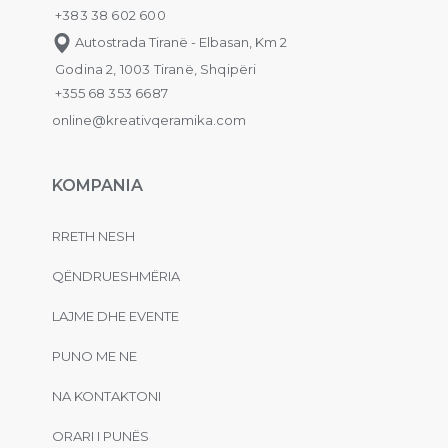
+383 38 602 600
Autostrada Tiranë - Elbasan, Km 2
Godina 2, 1003 Tiranë, Shqipëri
+355 68 353 6687
online@kreativqeramika.com
KOMPANIA
RRETH NESH
QËNDRUESHMËRIA
LAJME DHE EVENTE
PUNO ME NE
NA KONTAKTONI
ORARI I PUNËS