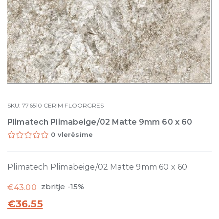
SKU:
776510
CERIM
FLOORGRES
Plimatech Plimabeige/02 Matte 9mm 60 x 60
0 vlerësime
Plimatech Plimabeige/02 Matte 9mm 60 x 60
zbritje -15%
€
43.00
€
36.55