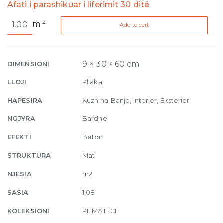
Afati i parashikuar i liferimit 30 ditë
Plimatech
2
m
Add to cart
Plimabeige/01
Matte
9mm
30
9 × 30 × 60 cm
DIMENSIONI
x
LLOJI
Pllaka
60
quantity
HAPESIRA
Kuzhina, Banjo, Interier, Eksterier
NGJYRA
Bardhe
EFEKTI
Beton
STRUKTURA
Mat
NJESIA
m2
SASIA
1,08
KOLEKSIONI
PLIMATECH