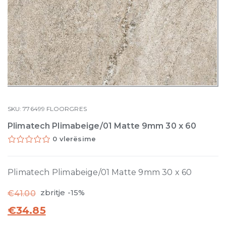
SKU:
776499
FLOORGRES
Plimatech Plimabeige/01 Matte 9mm 30 x 60
0 vlerësime
Plimatech Plimabeige/01 Matte 9mm 30 x 60
zbritje -15%
€
41.00
€
34.85