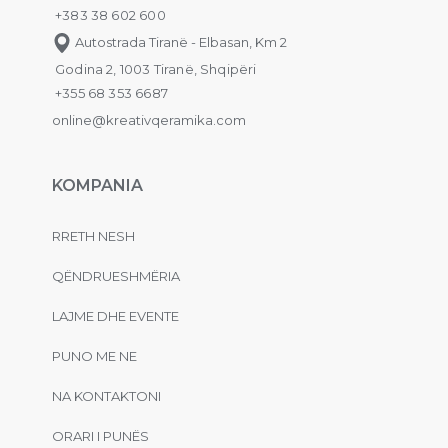
+383 38 602 600
Autostrada Tiranë - Elbasan, Km 2
Godina 2, 1003 Tiranë, Shqipëri
+355 68 353 6687
online@kreativqeramika.com
KOMPANIA
RRETH NESH
QËNDRUESHMËRIA
LAJME DHE EVENTE
PUNO ME NE
NA KONTAKTONI
ORARI I PUNËS