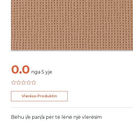
0.0
nga
5
yje
Vlerëso Produktin
Bëhu i/e pari/a për të lënë një vlerësim