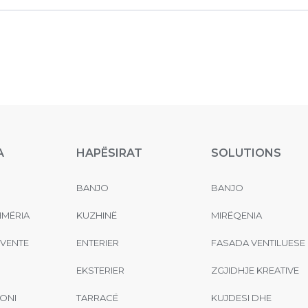
A
HAPËSIRAT
SOLUTIONS
BANJO
BANJO
MËRIA
KUZHINË
MIRËQENIA
EVENTE
ENTERIER
FASADA VENTILUESE
EKSTERIER
ZGJIDHJE KREATIVE
ONI
TARRACË
KUJDESI DHE