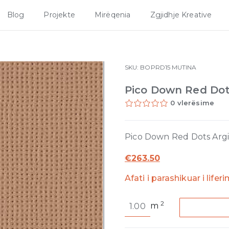
Blog
Projekte
Mirëqenia
Zgjidhje Kreative
SKU:
BOPRD15
MUTINA
Pico Down Red Dots
0 vlerësime
Pico Down Red Dots Argi
€
263.50
Afati i parashikuar i lifer
Pico
2
m
Down
Red