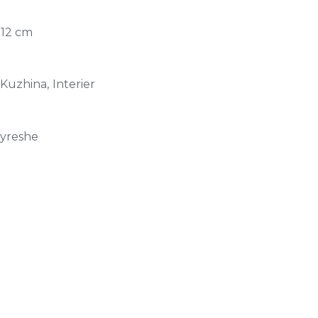
× 12 cm
 Kuzhina, Interier
jyreshe