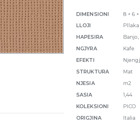
Dots
Argile
DIMENSIONI
8 × 6 
60
x
LLOJI
Pllaka
120
HAPESIRA
Banjo,
cm
quantity
NGJYRA
Kafe
EFEKTI
Njeng
STRUKTURA
Mat
NJESIA
m2
SASIA
1,44
KOLEKSIONI
PICO
ORIGJINA
Italia