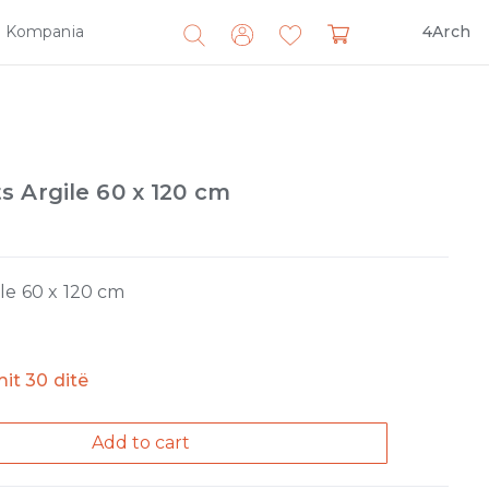
Kompania
4Arch
Search
for:
 Argile 60 x 120 cm
le 60 x 120 cm
imit 30 ditë
Add to cart