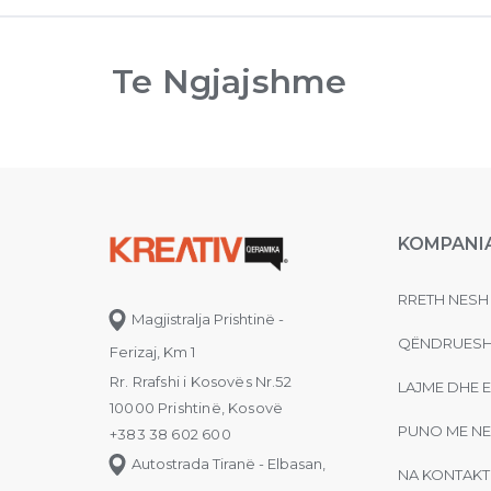
Te Ngjajshme
KOMPANI
RRETH NESH
Magjistralja Prishtinë -
QËNDRUESH
Ferizaj, Km 1
Rr. Rrafshi i Kosovës Nr.52
LAJME DHE 
10000 Prishtinë, Kosovë
PUNO ME NE
+383 38 602 600
Autostrada Tiranë - Elbasan,
NA KONTAKT