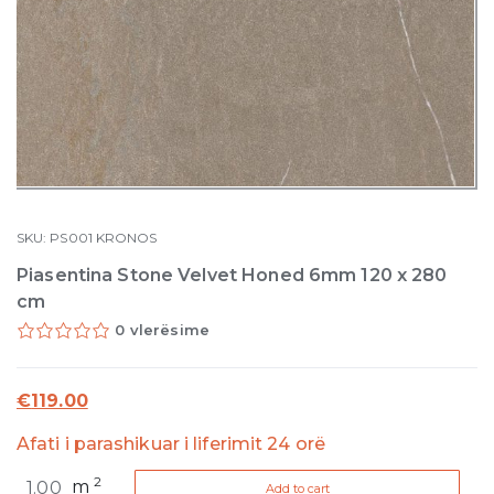
SKU:
PS001
KRONOS
Piasentina Stone Velvet Honed 6mm 120 x 280
cm
0 vlerësime
€
119.00
Afati i parashikuar i liferimit 24 orë
Piasentina
2
m
Add to cart
Stone