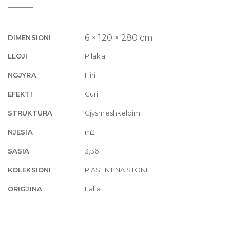
Velvet
Honed
6mm
6 × 120 × 280 cm
DIMENSIONI
120
LLOJI
Pllaka
x
280
NGJYRA
Hiri
cm
EFEKTI
Guri
quantity
STRUKTURA
Gjysmeshkelqim
NJESIA
m2
SASIA
3,36
KOLEKSIONI
PIASENTINA STONE
ORIGJINA
Italia