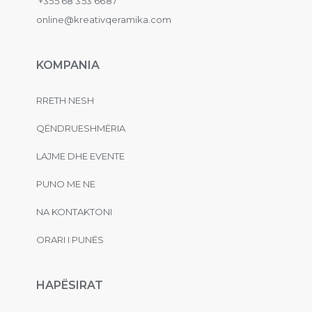
+355 68 353 6687
online@kreativqeramika.com
KOMPANIA
RRETH NESH
QËNDRUESHMËRIA
LAJME DHE EVENTE
PUNO ME NE
NA KONTAKTONI
ORARI I PUNËS
HAPËSIRAT