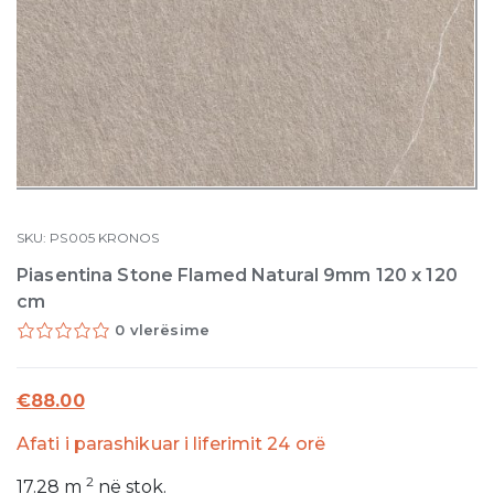
SKU:
PS005
KRONOS
Piasentina Stone Flamed Natural 9mm 120 x 120
cm
0 vlerësime
€
88.00
Afati i parashikuar i liferimit 24 orë
2
17.28
m
në stok.