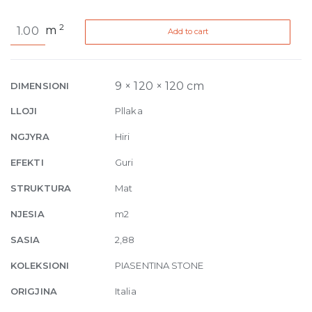
Piasentina
2
m
Add to cart
Stone
Flamed
Natural
9mm
9 × 120 × 120 cm
DIMENSIONI
120
LLOJI
Pllaka
x
120
NGJYRA
Hiri
cm
EFEKTI
Guri
quantity
STRUKTURA
Mat
NJESIA
m2
SASIA
2,88
KOLEKSIONI
PIASENTINA STONE
ORIGJINA
Italia