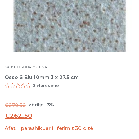
SKU:
BOSO04
MUTINA
Osso S Blu 10mm 3 x 27.5 cm
0 vlerësime
zbritje -3%
€
270.50
€
262.50
Afati i parashikuar i liferimit 30 ditë
Osso
2