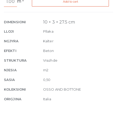
m
Add to cart
S
Blu
10mm
3
10 × 3 × 27.5 cm
DIMENSIONI
x
LLOJI
Pllaka
27.5
cm
NGJYRA
Kalter
quantity
EFEKTI
Beton
STRUKTURA
Vrazhde
NJESIA
m2
SASIA
0,50
KOLEKSIONI
OSSO AND BOTTONE
ORIGJINA
Italia