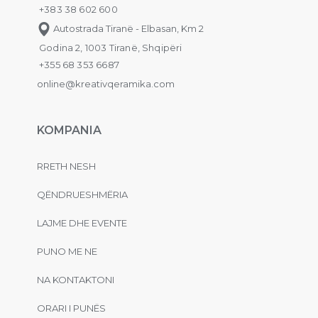
+383 38 602 600
Autostrada Tiranë - Elbasan, Km 2
Godina 2, 1003 Tiranë, Shqipëri
+355 68 353 6687
online@kreativqeramika.com
KOMPANIA
RRETH NESH
QËNDRUESHMËRIA
LAJME DHE EVENTE
PUNO ME NE
NA KONTAKTONI
ORARI I PUNËS