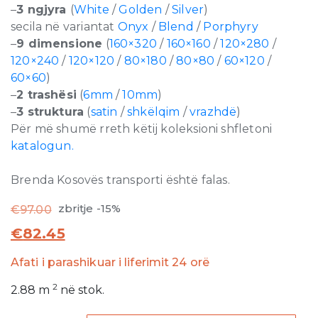
–
3 ngjyra
(
White
/
Golden
/
Silver
)
secila në variantat
Onyx
/
Blend
/
Porphyry
–
9 dimensione
(
160×320
/
160×160
/
120×280
/
120×240
/
120×120
/
80×180
/
80×80
/
60×120
/
60×60
)
–
2 trashësi
(
6mm
/
10mm
)
–
3 struktura
(
satin
/
shkëlqim
/
vrazhdë
)
Për më shumë rreth këtij koleksioni shfletoni
katalogun.
Brenda Kosovës transporti është falas.
zbritje -15%
€
97.00
€
82.45
Afati i parashikuar i liferimit 24 orë
2
2.88
m
në stok.
Onyx