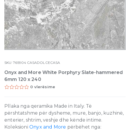
SKU:
765904
CASADOLCECASA
Onyx and More White Porphyry Slate-hammered
6mm 120 x 240
0 vlerësime
Pllaka nga qeramika Made in Italy. Të
përshtatshme për dysheme, mure, banjo, kuzhinë,
enterier, shtrim, veshje dhe kënde intime.
Koleksioni
Onyx and More
përbëhet nga: