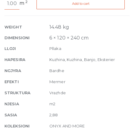
2
m
Add to cart
and
More
White
Porphyry
14.48 kg
WEIGHT
Slate-
6 × 120 × 240 cm
DIMENSIONI
hammered
6mm
LLOJI
Pllaka
120
HAPESIRA
Kuzhina, Kuzhina, Banjo, Eksterier
x
240
NGJYRA
Bardhe
quantity
EFEKTI
Mermer
STRUKTURA
Vrazhde
NJESIA
m2
SASIA
2,88
KOLEKSIONI
ONYX AND MORE