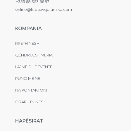
+355 68 353 6687
online@kreativqeramika.com
KOMPANIA
RRETH NESH
QËNDRUESHMËRIA
LAJME DHE EVENTE
PUNO ME NE
NA KONTAKTONI
ORARI I PUNËS
HAPËSIRAT