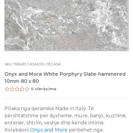
SKU:
765433
CASADOLCECASA
Onyx and More White Porphyry Slate-hammered
10mm 80 x 80
0 vlerësime
Pllaka nga qeramika Made in Italy. Të
përshtatshme për dysheme, mure, banjo, kuzhinë,
enterier, shtrim, veshje dhe kënde intime.
Koleksioni
Onyx and More
përbëhet nga: