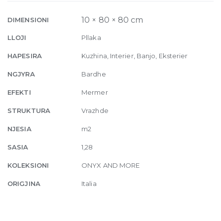
White
Porphyry
10 × 80 × 80 cm
DIMENSIONI
Slate-
LLOJI
Pllaka
hammered
10mm
HAPESIRA
Kuzhina, Interier, Banjo, Eksterier
80
NGJYRA
Bardhe
x
80
EFEKTI
Mermer
quantity
STRUKTURA
Vrazhde
NJESIA
m2
SASIA
1,28
KOLEKSIONI
ONYX AND MORE
ORIGJINA
Italia