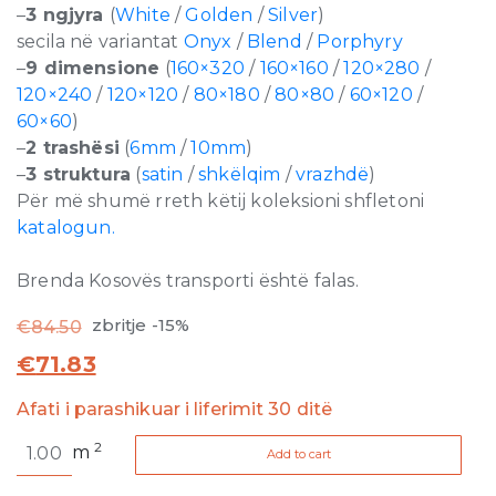
–
3 ngjyra
(
White
/
Golden
/
Silver
)
secila në variantat
Onyx
/
Blend
/
Porphyry
–
9 dimensione
(
160×320
/
160×160
/
120×280
/
120×240
/
120×120
/
80×180
/
80×80
/
60×120
/
60×60
)
–
2 trashësi
(
6mm
/
10mm
)
–
3 struktura
(
satin
/
shkëlqim
/
vrazhdë
)
Për më shumë rreth këtij koleksioni shfletoni
katalogun.
Brenda Kosovës transporti është falas.
zbritje -15%
€
84.50
€
71.83
Afati i parashikuar i liferimit 30 ditë
Onyx
2
m
Add to cart
and
More