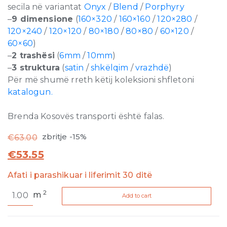
secila në variantat
Onyx
/
Blend
/
Porphyry
–
9 dimensione
(
160×320
/
160×160
/
120×280
/
120×240
/
120×120
/
80×180
/
80×80
/
60×120
/
60×60
)
–
2 trashësi
(
6mm
/
10mm
)
–
3 struktura
(
satin
/
shkëlqim
/
vrazhdë
)
Për më shumë rreth këtij koleksioni shfletoni
katalogun.
Brenda Kosovës transporti është falas.
zbritje -15%
€
63.00
€
53.55
Afati i parashikuar i liferimit 30 ditë
Onyx
2
m
Add to cart
and
More
White