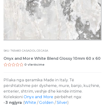
SKU:
765483
CASADOLCECASA
Onyx and More White Blend Glossy 10mm 60 x 60
0 vlerësime
Pllaka nga qeramika Made in Italy. Të
përshtatshme për dysheme, mure, banjo, kuzhinë,
enterier, shtrim, veshje dhe kënde intime.
Koleksioni
Onyx and More
përbëhet nga:
–
3 ngjyra
(
White
/
Golden
/
Silver
)