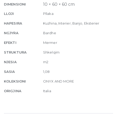
Blend
10 × 60 × 60 cm
DIMENSIONI
Glossy
LLOJI
Pllaka
10mm
60
HAPESIRA
Kuzhina, Interier, Banjo, Eksterier
x
NGJYRA
Bardhe
60
quantity
EFEKTI
Mermer
STRUKTURA
Shkelqim
NJESIA
m2
SASIA
1,08
KOLEKSIONI
ONYX AND MORE
ORIGJINA
Italia