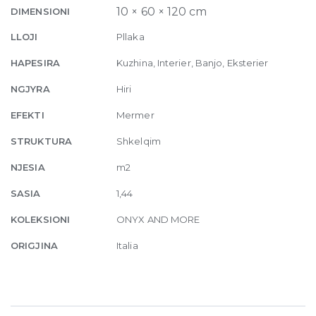
Blend
10 × 60 × 120 cm
DIMENSIONI
Glossy
LLOJI
Pllaka
10mm
60
HAPESIRA
Kuzhina, Interier, Banjo, Eksterier
x
NGJYRA
Hiri
120
quantity
EFEKTI
Mermer
STRUKTURA
Shkelqim
NJESIA
m2
SASIA
1,44
KOLEKSIONI
ONYX AND MORE
ORIGJINA
Italia