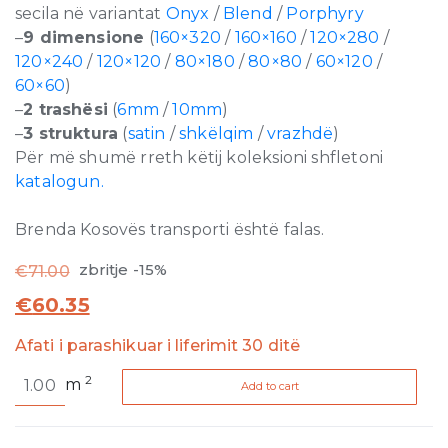
secila në variantat
Onyx
/
Blend
/
Porphyry
–
9 dimensione
(
160×320
/
160×160
/
120×280
/
120×240
/
120×120
/
80×180
/
80×80
/
60×120
/
60×60
)
–
2 trashësi
(
6mm
/
10mm
)
–
3 struktura
(
satin
/
shkëlqim
/
vrazhdë
)
Për më shumë rreth këtij koleksioni shfletoni
katalogun.
Brenda Kosovës transporti është falas.
zbritje -15%
€
71.00
€
60.35
Afati i parashikuar i liferimit 30 ditë
Onyx
2
m
Add to cart
and
More
Silver