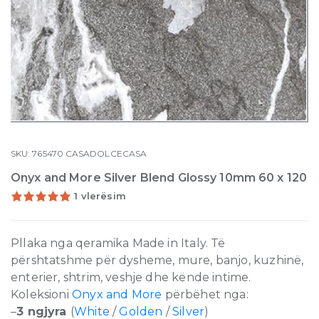
SKU:
765470
CASADOLCECASA
Onyx and More Silver Blend Glossy 10mm 60 x 120
1 vlerësim
Pllaka nga qeramika Made in Italy. Të
përshtatshme për dysheme, mure, banjo, kuzhinë,
enterier, shtrim, veshje dhe kënde intime.
Koleksioni
Onyx and More
përbëhet nga:
–
3 ngjyra
(
White
/
Golden
/
Silver
)