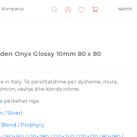
Kompania
4Arch
Search
for:
den Onyx Glossy 10mm 80 x 80
e in Italy. Të përshtatshme për dysheme, mure,
 shtrim, veshje dhe kënde intime.
e
përbëhet nga:
en
/
Silver
)
/
Blend
/
Porphyry
0
/
160×160
/
120×280
/
120×240
/
120×120
/
80×180
/