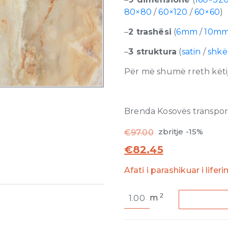
80×80
/
60×120
/
60×60
)
–
2 trashësi
(
6mm
/
10m
–
3 struktura
(
satin
/
shkë
Për më shumë rreth këtij
Brenda Kosovës transporti
zbritje -15%
€
97.00
€
82.45
Afati i parashikuar i lifer
Onyx
2
m
and
More
Golden