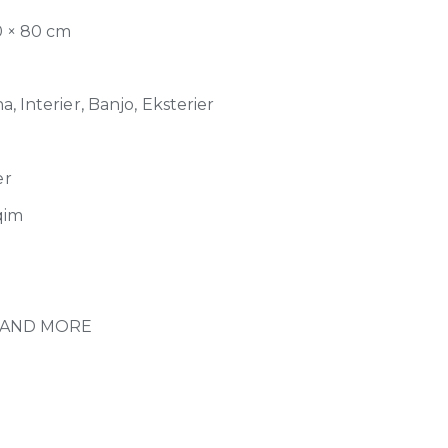
0 × 80 cm
, Interier, Banjo, Eksterier
er
qim
 AND MORE