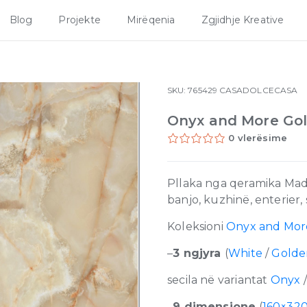
Blog
Projekte
Mirëqenia
Zgjidhje Kreative
SKU:
765429
CASADOLCECASA
Onyx and More Gol
0 vlerësime
Pllaka nga qeramika Mad
banjo, kuzhinë, enterier,
Koleksioni
Onyx and Mor
–
3 ngjyra
(
White
/
Gold
secila në variantat
Onyx
–
9 dimensione
(
160×32