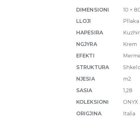
Onyx
DIMENSIONI
10 × 8
Glossy
10mm
LLOJI
Pllaka
80
HAPESIRA
Kuzhina
x
80
NGJYRA
Krem
quantity
EFEKTI
Merm
STRUKTURA
Shkel
NJESIA
m2
SASIA
1,28
KOLEKSIONI
ONYX
ORIGJINA
Italia