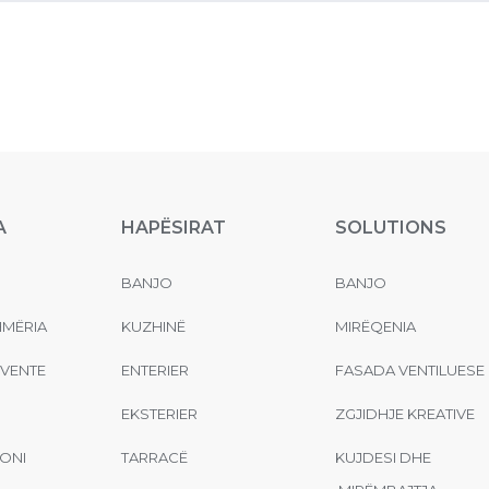
A
HAPËSIRAT
SOLUTIONS
BANJO
BANJO
MËRIA
KUZHINË
MIRËQENIA
EVENTE
ENTERIER
FASADA VENTILUESE
EKSTERIER
ZGJIDHJE KREATIVE
ONI
TARRACË
KUJDESI DHE