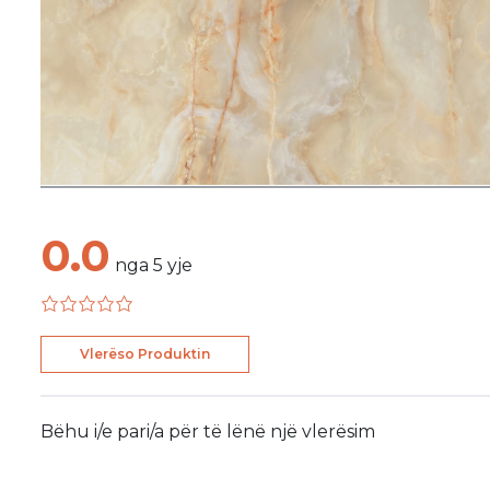
0.0
nga
5
yje
Vlerëso Produktin
Bëhu i/e pari/a për të lënë një vlerësim