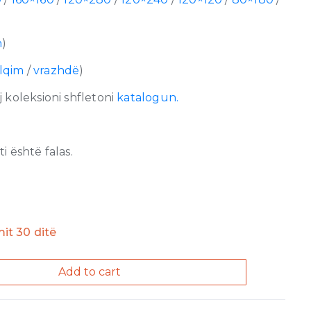
m
)
lqim
/
vrazhdë
)
 koleksioni shfletoni
katalogun.
 është falas.
imit 30 ditë
Add to cart