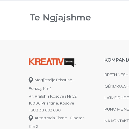
Te Ngjajshme
KOMPANI
RRETH NESH
Magjistralja Prishtinë -
QËNDRUESH
Ferizaj, Km 1
Rr. Rrafshi i Kosovës Nr.52
LAJME DHE 
10000 Prishtinë, Kosovë
PUNO ME NE
+383 38 602 600
Autostrada Tiranë - Elbasan,
NA KONTAKT
Km 2