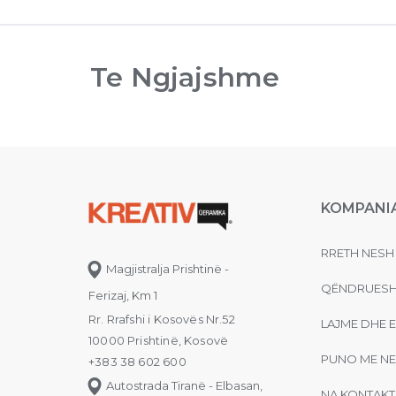
Te Ngjajshme
KOMPANI
RRETH NESH
Magjistralja Prishtinë -
QËNDRUESH
Ferizaj, Km 1
Rr. Rrafshi i Kosovës Nr.52
LAJME DHE 
10000 Prishtinë, Kosovë
PUNO ME NE
+383 38 602 600
Autostrada Tiranë - Elbasan,
NA KONTAKT