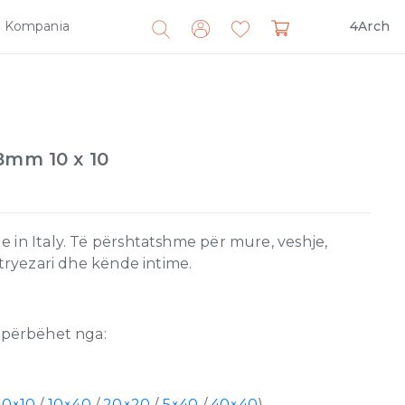
Kompania
4Arch
Search
for:
8mm 10 x 10
 in Italy. Të përshtatshme për mure, veshje,
 tryezari dhe kënde intime.
përbëhet nga:
)
10×10
/
10×40
/
20×20
/
5×40
/
40×40
)