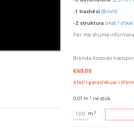
–
1 trashësi
(
8mm
)
–
2 struktura
(
mat
/
shkë
Për më shumë informata r
Brenda Kosovës transporti
€
68.00
Afati i parashikuar i lifer
2
0.01
m
në stok.
Nero
2
m
Extra
Glossy
8mm