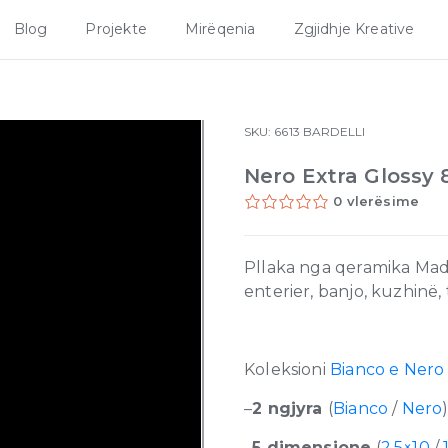
Blog
Projekte
Mirëqenia
Zgjidhje Kreative
SKU:
6613
BARDELLI
Nero Extra Glossy 
0 vlerësime
Pllaka nga qeramika Made
enterier, banjo, kuzhinë,
Koleksioni
Bianco e Nero
–
2 ngjyra
(
Bianco
/
Nero
–
5 dimensione
(
2.5×10
/