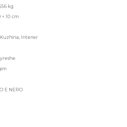
556 kg
0 × 10 cm
 Kuzhina, Interier
jyreshe
qim
O E NERO