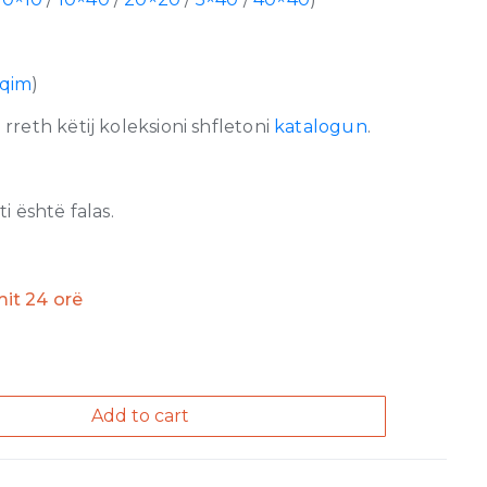
lqim
)
reth këtij koleksioni shfletoni
katalogun
.
 është falas.
imit 24 orë
Add to cart