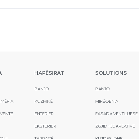
A
HAPËSIRAT
SOLUTIONS
BANJO
BANJO
MËRIA
KUZHINË
MIRËQENIA
EVENTE
ENTERIER
FASADA VENTILUESE
EKSTERIER
ZGJIDHJE KREATIVE
ONI
TARRACË
KUJDESI DHE