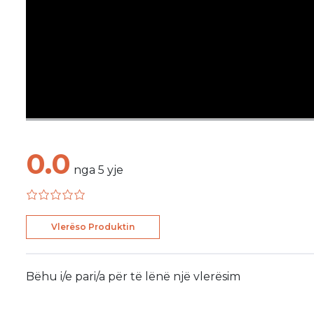
0.0
nga
5
yje
Vlerëso Produktin
Bëhu i/e pari/a për të lënë një vlerësim