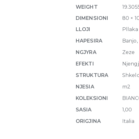
10
WEIGHT
19.305
x
10
DIMENSIONI
80 × 1
quantity
LLOJI
Pllaka
HAPESIRA
Banjo,
NGJYRA
Zeze
EFEKTI
Njeng
STRUKTURA
Shkel
NJESIA
m2
KOLEKSIONI
BIANC
SASIA
1,00
ORIGJINA
Italia