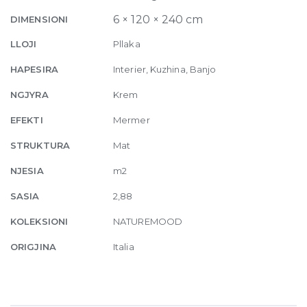
120
6 × 120 × 240 cm
DIMENSIONI
x
240
LLOJI
Pllaka
quantity
HAPESIRA
Interier, Kuzhina, Banjo
NGJYRA
Krem
EFEKTI
Mermer
STRUKTURA
Mat
NJESIA
m2
SASIA
2,88
KOLEKSIONI
NATUREMOOD
ORIGJINA
Italia