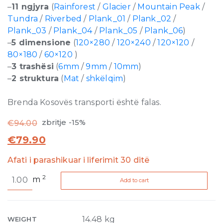
–
11 ngjyra
(
Rainforest
/
Glacier
/
Mountain Peak
/
Tundra
/
Riverbed
/
Plank_01
/
Plank_02
/
Plank_03
/
Plank_04
/
Plank_05
/
Plank_06
)
–
5 dimensione
(
120×280
/
120×240
/
120×120
/
80×180
/
60×120
)
–
3 trashësi
(
6mm
/
9mm
/
10mm
)
–
2 struktura
(
Mat
/
shkëlqim
)
Brenda Kosovës transporti është falas.
zbritje -15%
€
94.00
€
79.90
Afati i parashikuar i liferimit 30 ditë
Nature
2
m
Add to cart
Mood
Tundra
Comfort
6mm
14.48 kg
WEIGHT