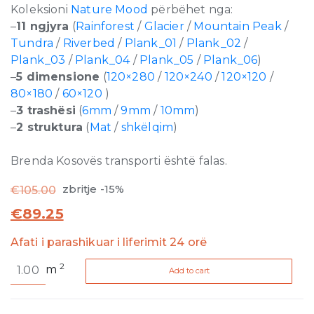
Koleksioni
Nature Mood
përbëhet nga:
–
11 ngjyra
(
Rainforest
/
Glacier
/
Mountain Peak
/
Tundra
/
Riverbed
/
Plank_01
/
Plank_02
/
Plank_03
/
Plank_04
/
Plank_05
/
Plank_06
)
–
5 dimensione
(
120×280
/
120×240
/
120×120
/
80×180
/
60×120
)
–
3 trashësi
(
6mm
/
9mm
/
10mm
)
–
2 struktura
(
Mat
/
shkëlqim
)
Brenda Kosovës transporti është falas.
zbritje -15%
€
105.00
€
89.25
Afati i parashikuar i liferimit 24 orë
Nature
2
m
Add to cart
Mood
Mountain
Peak