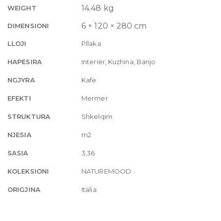
Glossy
14.48 kg
WEIGHT
6mm
6 × 120 × 280 cm
DIMENSIONI
120
x
LLOJI
Pllaka
280
HAPESIRA
Interier, Kuzhina, Banjo
quantity
NGJYRA
Kafe
EFEKTI
Mermer
STRUKTURA
Shkelqim
NJESIA
m2
SASIA
3,36
KOLEKSIONI
NATUREMOOD
ORIGJINA
Italia