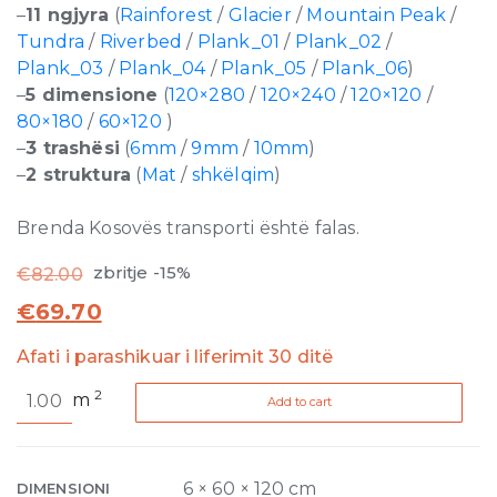
–
11 ngjyra
(
Rainforest
/
Glacier
/
Mountain Peak
/
Tundra
/
Riverbed
/
Plank_01
/
Plank_02
/
Plank_03
/
Plank_04
/
Plank_05
/
Plank_06
)
–
5 dimensione
(
120×280
/
120×240
/
120×120
/
80×180
/
60×120
)
–
3 trashësi
(
6mm
/
9mm
/
10mm
)
–
2 struktura
(
Mat
/
shkëlqim
)
Brenda Kosovës transporti është falas.
zbritje -15%
€
82.00
€
69.70
Afati i parashikuar i liferimit 30 ditë
Nature
2
m
Add to cart
Mood
Glacier
Glossy
6mm
6 × 60 × 120 cm
DIMENSIONI