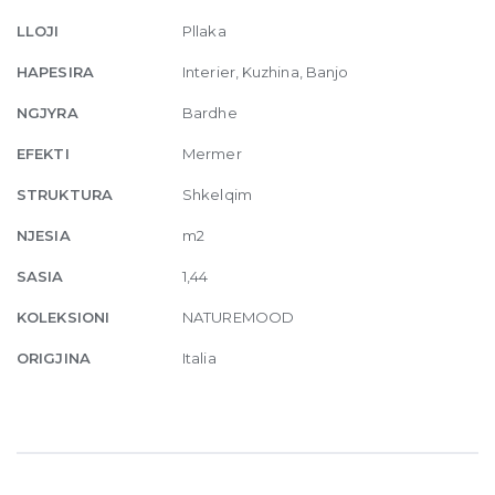
60
LLOJI
Pllaka
x
120
HAPESIRA
Interier, Kuzhina, Banjo
quantity
NGJYRA
Bardhe
EFEKTI
Mermer
STRUKTURA
Shkelqim
NJESIA
m2
SASIA
1,44
KOLEKSIONI
NATUREMOOD
ORIGJINA
Italia