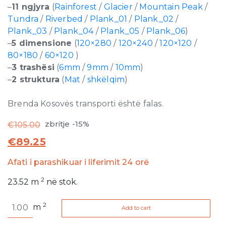
–
11 ngjyra
(
Rainforest
/
Glacier
/
Mountain Peak
/
Tundra
/
Riverbed
/
Plank_01
/
Plank_02
/
Plank_03
/
Plank_04
/
Plank_05
/
Plank_06
)
–
5 dimensione
(
120×280
/
120×240
/
120×120
/
80×180
/
60×120
)
–
3 trashësi
(
6mm
/
9mm
/
10mm
)
–
2 struktura
(
Mat
/
shkëlqim
)
Brenda Kosovës transporti është falas.
zbritje -15%
€
105.00
€
89.25
Afati i parashikuar i liferimit 24 orë
2
23.52
m
në stok.
Nature
2
m
Add to cart
Mood
Glacier