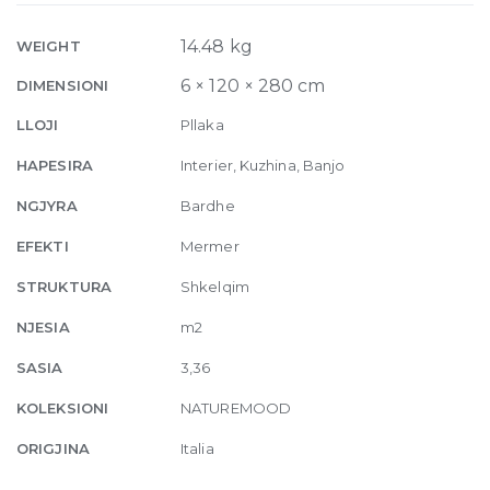
Glossy
6mm
14.48 kg
WEIGHT
120
6 × 120 × 280 cm
DIMENSIONI
x
280
LLOJI
Pllaka
quantity
HAPESIRA
Interier, Kuzhina, Banjo
NGJYRA
Bardhe
EFEKTI
Mermer
STRUKTURA
Shkelqim
NJESIA
m2
SASIA
3,36
KOLEKSIONI
NATUREMOOD
ORIGJINA
Italia