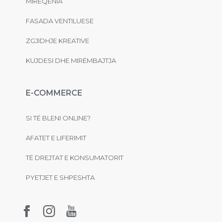
MIRËQENIA
FASADA VENTILUESE
ZGJIDHJE KREATIVE
KUJDESI DHE MIRËMBAJTJA
E-COMMERCE
SI TË BLENI ONLINE?
AFATET E LIFERIMIT
TË DREJTAT E KONSUMATORIT
PYETJET E SHPESHTA