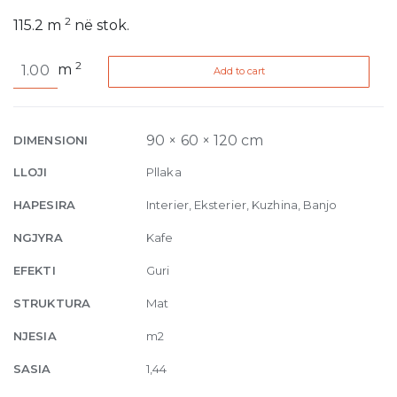
2
115.2
m
në stok.
Nativa
2
m
Add to cart
Vena
Tibur
Natural
9mm
90 × 60 × 120 cm
DIMENSIONI
60
LLOJI
Pllaka
x
120
HAPESIRA
Interier, Eksterier, Kuzhina, Banjo
Edge
NGJYRA
Kafe
Rectified
quantity
EFEKTI
Guri
STRUKTURA
Mat
NJESIA
m2
SASIA
1,44