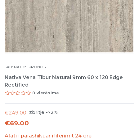
SKU:
NA009
KRONOS
Nativa Vena Tibur Natural 9mm 60 x 120 Edge
Rectified
0 vlerësime
zbritje -72%
€
249.00
€
69.00
Afati i parashikuar i liferimit 24 orë