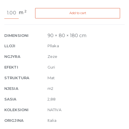
Nativa
2
m
Add to cart
Vena
Lapillo
Natural
9mm
90 × 80 × 180 cm
DIMENSIONI
80
LLOJI
Pllaka
x
180
NGJYRA
Zeze
Edge
EFEKTI
Guri
Rectified
quantity
STRUKTURA
Mat
NJESIA
m2
SASIA
2,88
KOLEKSIONI
NATIVA
ORIGJINA
Italia