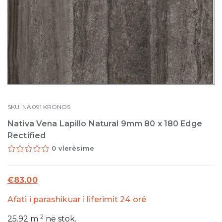
SKU:
NA091
KRONOS
Nativa Vena Lapillo Natural 9mm 80 x 180 Edge
Rectified
0 vlerësime
€
83.00
Afati i parashikuar i liferimit 24 orë
2
25.92
m
në stok.