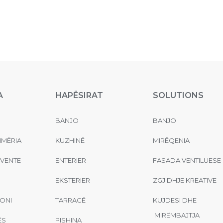
A
HAPËSIRAT
SOLUTIONS
BANJO
BANJO
MËRIA
KUZHINË
MIRËQENIA
EVENTE
ENTERIER
FASADA VENTILUESE
EKSTERIER
ZGJIDHJE KREATIVE
ONI
TARRACË
KUJDESI DHE
MIRËMBAJTJA
ËS
PISHINA