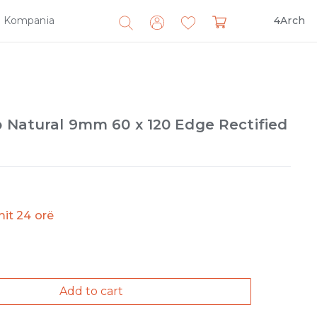
Kompania
4Arch
Search
for:
o Natural 9mm 60 x 120 Edge Rectified
imit 24 orë
Add to cart