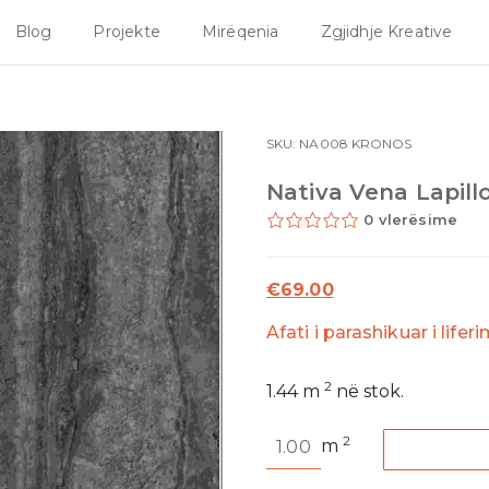
Blog
Projekte
Mirëqenia
Zgjidhje Kreative
SKU:
NA008
KRONOS
Nativa Vena Lapill
0 vlerësime
€
69.00
Afati i parashikuar i lifer
2
1.44
m
në stok.
Nativa
2
m
Vena
Lapillo