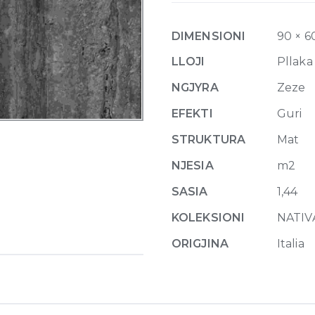
Natural
9mm
DIMENSIONI
90 × 6
60
x
LLOJI
Pllaka
120
NGJYRA
Zeze
Edge
Rectified
EFEKTI
Guri
quantity
STRUKTURA
Mat
NJESIA
m2
SASIA
1,44
KOLEKSIONI
NATIV
ORIGJINA
Italia