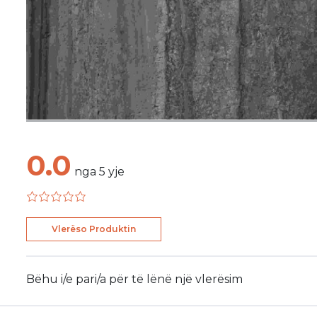
0.0
nga
5
yje
Vlerëso Produktin
Bëhu i/e pari/a për të lënë një vlerësim