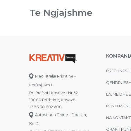
Te Ngjajshme
KOMPANI
RRETH NESH
Magjistralja Prishtinë -
QËNDRUESH
Ferizaj, Km 1
Rr. Rrafshi i Kosovës Nr.52
LAJME DHE 
10000 Prishtinë, Kosovë
PUNO ME NE
+383 38 602 600
Autostrada Tiranë - Elbasan,
NA KONTAKT
Km 2
ORARI I PUN