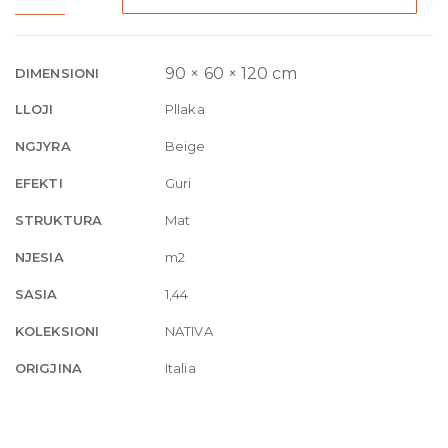
Aurum
Natural
9mm
90 × 60 × 120 cm
DIMENSIONI
60
LLOJI
Pllaka
x
120
NGJYRA
Beige
Edge
EFEKTI
Guri
Rectified
quantity
STRUKTURA
Mat
NJESIA
m2
SASIA
1,44
KOLEKSIONI
NATIVA
ORIGJINA
Italia