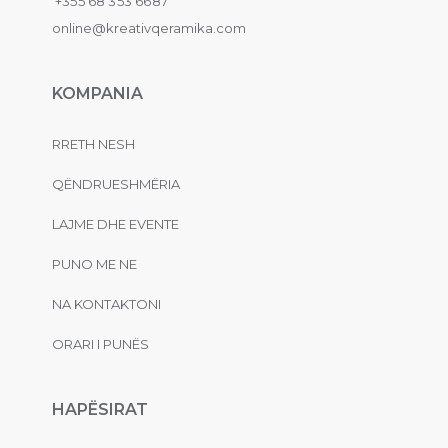
+355 68 353 6687
online@kreativqeramika.com
KOMPANIA
RRETH NESH
QËNDRUESHMËRIA
LAJME DHE EVENTE
PUNO ME NE
NA KONTAKTONI
ORARI I PUNËS
HAPËSIRAT