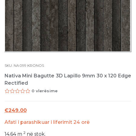
SKU:
NA099
KRONOS
Nativa Mini Bagutte 3D Lapillo 9mm 30 x 120 Edge
Rectified
0 vlerësime
€
249.00
Afati i parashikuar i liferimit 24 orë
2
14.64
m
në stok.