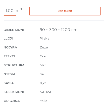
Nativa
2
m
Add to cart
Mini
Bagutte
3D
Lapillo
90 × 300 × 1200 cm
DIMENSIONI
9mm
LLOJI
Pllaka
30
x
NGJYRA
Zeze
120
EFEKTI
Guri
Edge
Rectified
STRUKTURA
Mat
quantity
NJESIA
m2
SASIA
0,72
KOLEKSIONI
NATIVA
ORIGJINA
Italia