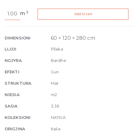
Nativa
2
m
Add to cart
Falda
Lux
Natural
6mm
60 × 120 × 280 cm
DIMENSIONI
120
LLOJI
Pllaka
x
280
NGJYRA
Bardhe
Edge
EFEKTI
Guri
Rectified
quantity
STRUKTURA
Mat
NJESIA
m2
SASIA
3,36
KOLEKSIONI
NATIVA
ORIGJINA
Italia