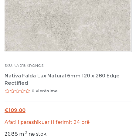
SKU:
NA018
KRONOS
Nativa Falda Lux Natural 6mm 120 x 280 Edge
Rectified
0 vlerësime
€
109.00
Afati i parashikuar i liferimit 24 orë
2
26.88
m
në stok.