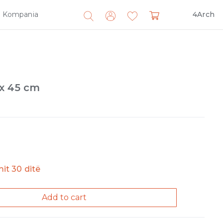
Kompania
4Arch
Search
for:
x 45 cm
imit 30 ditë
Add to cart