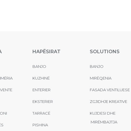
A
HAPËSIRAT
SOLUTIONS
BANJO
BANJO
MËRIA
KUZHINË
MIRËQENIA
EVENTE
ENTERIER
FASADA VENTILUESE
EKSTERIER
ZGJIDHJE KREATIVE
ONI
TARRACË
KUJDESI DHE
MIRËMBAJTJA
ËS
PISHINA