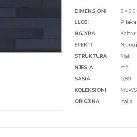
x
DIMENSIONI
9 × 5.5
45
cm
LLOJI
Pllaka
quantity
NGJYRA
Kalter
EFEKTI
Njeng
STRUKTURA
Mat
NJESIA
m2
SASIA
0,89
KOLEKSIONI
MEW
ORIGJINA
Italia