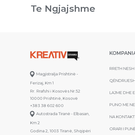
Te Ngjajshme
KOMPANI
RRETH NESH
Magjistralja Prishtinë -
QËNDRUESH
Ferizaj, Km 1
Rr. Rrafshi i Kosovës Nr.52
LAJME DHE 
10000 Prishtinë, Kosovë
PUNO ME NE
+383 38 602 600
Autostrada Tiranë - Elbasan,
NA KONTAKT
Km 2
ORARI I PUN
Godina 2, 1003 Tiranë, Shqipëri