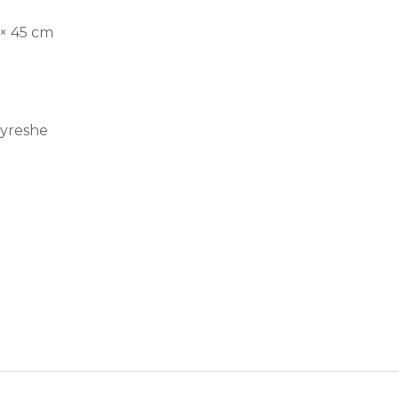
 × 45 cm
jyreshe
S