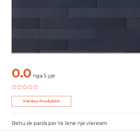
0.0
nga
5
yje
Vlerëso Produktin
Bëhu i/e pari/a për të lënë një vlerësim