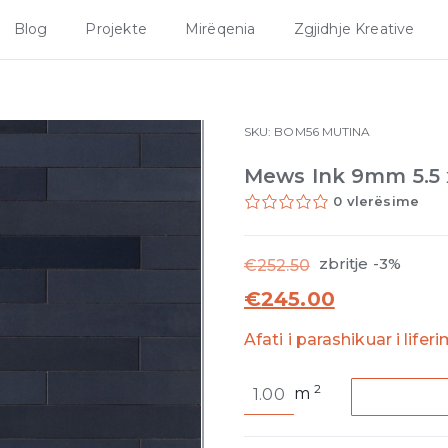
Blog
Projekte
Mirëqenia
Zgjidhje Kreative
SKU:
BOM56
MUTINA
Mews Ink 9mm 5.5 
0 vlerësime
zbritje -3%
€
252.50
€
245.00
Afati i parashikuar i lifer
Mews
2
m
Ink
9mm
5.5