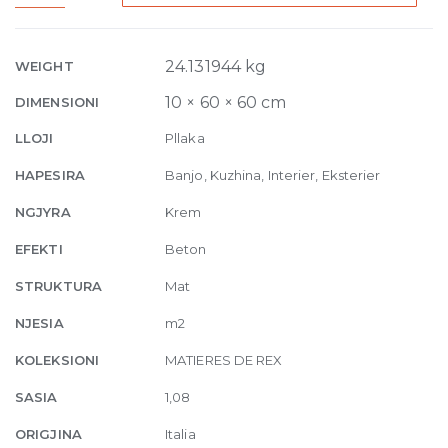
Rex
Sable
Matte
24.131944 kg
WEIGHT
10mm
10 × 60 × 60 cm
DIMENSIONI
60
x
LLOJI
Pllaka
60
HAPESIRA
Banjo, Kuzhina, Interier, Eksterier
quantity
NGJYRA
Krem
EFEKTI
Beton
STRUKTURA
Mat
NJESIA
m2
KOLEKSIONI
MATIERES DE REX
SASIA
1,08
ORIGJINA
Italia