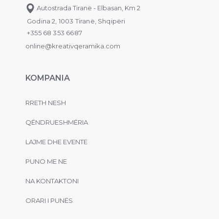
Autostrada Tiranë - Elbasan, Km 2
Godina 2, 1003 Tiranë, Shqipëri
+355 68 353 6687
online@kreativqeramika.com
KOMPANIA
RRETH NESH
QËNDRUESHMËRIA
LAJME DHE EVENTE
PUNO ME NE
NA KONTAKTONI
ORARI I PUNËS