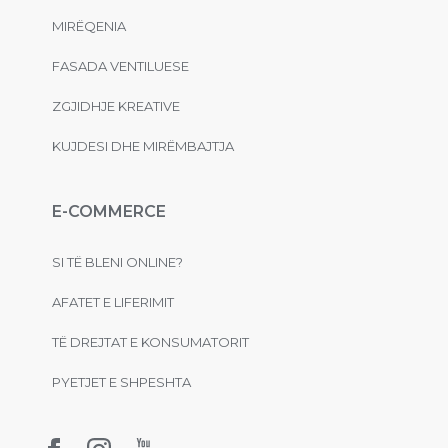
MIRËQENIA
FASADA VENTILUESE
ZGJIDHJE KREATIVE
KUJDESI DHE MIRËMBAJTJA
E-COMMERCE
SI TË BLENI ONLINE?
AFATET E LIFERIMIT
TË DREJTAT E KONSUMATORIT
PYETJET E SHPESHTA