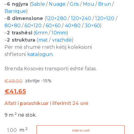
–
6 ngjyra
(
Sable
/
Nuage
/
Gris
/
Mou
/
Brun
/
Barrique
)
–
8 dimensione
(
120×280
/
120×240
/
120×120
/
80×80
/
60×120
/
60×60
/
40×80
/
30×60
)
–
2 trashësi
(
6mm
/
10mm
)
–
2 struktura
(
mat
/
vrazhdë
)
Për më shumë rreth këtij koleksioni
shfletoni
katalogun
.
Brenda Kosovës transporti është falas.
zbritje -15%
€
49.00
€
41.65
Afati i parashikuar i liferimit 24 orë
2
9
m
në stok.
Matieres
2
m
Add to cart
de