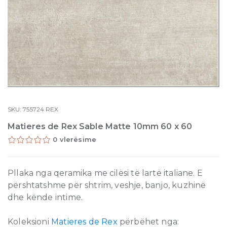
SKU:
755724
REX
Matieres de Rex Sable Matte 10mm 60 x 60
0 vlerësime
Pllaka nga qeramika me cilësi të lartë italiane. E
përshtatshme për shtrim, veshje, banjo, kuzhinë
dhe kënde intime.
Koleksioni
Matieres de Rex
përbëhet nga: